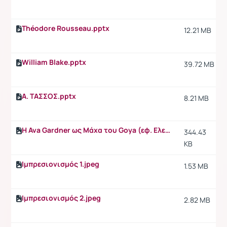
Théodore Rousseau.pptx
12.21 MB
William Blake.pptx
39.72 MB
Α. ΤΑΣΣΟΣ.pptx
8.21 MB
Η Ava Gardner ως Μάχα του Goya (εφ. Ελευθερία, 28.6.1959)
344.43
KB
Ιμπρεσιονισμός 1.jpeg
1.53 MB
Ιμπρεσιονισμός 2.jpeg
2.82 MB