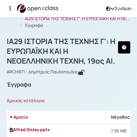
Σύνδεση
Μάθημα : ΙΑ29 ΙΣΤΟΡΙΑ ΤΗΣ ΤΕΧΝΗΣ Γ
Αρχική Σελίδα
ΙΑ29 ΙΣΤΟΡΙΑ ΤΗΣ ΤΕΧΝΗΣ Γ': Η ΕΥΡΩΠΑΪΚΗ ΚΑΙ Η ΝΕ...
Έγγραφα
ΙΑ29 ΙΣΤΟΡΙΑ ΤΗΣ ΤΕΧΝΗΣ Γ': Η
ΕΥΡΩΠΑΪΚΗ ΚΑΙ Η
ΝΕΟΕΛΛΗΝΙΚΗ ΤΕΧΝΗ, 19ος ΑΙ.
ARCH971 - Δημήτριος Παυλόπουλος
Έγγραφα
Αρχικός κατάλογος
Αρχείο
Μέγεθος
Alfred Sisley.pptx
7.36 MB