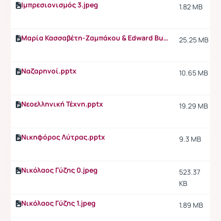
Ιμπρεσιονισμός 3.jpeg
1.82 MB
Μαρία Κασσαβέτη-Ζαμπάκου & Edward Burne-Jones.pptx
25.25 MB
Ναζαρηνοί.pptx
10.65 MB
Νεοελληνική Τέχνη.pptx
19.29 MB
Νικηφόρος Λύτρας.pptx
9.3 MB
Νικόλαος Γύζης 0.jpeg
523.37
KB
Νικόλαος Γύζης 1.jpeg
1.89 MB