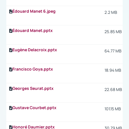
Édouard Manet 6.jpeg
2.2 MB
Édouard Manet.pptx
25.85 MB
Eugène Delacroix.pptx
64.77 MB
Francisco Goya.pptx
18.94 MB
Georges Seurat.pptx
22.68 MB
Gustave Courbet.pptx
101.15 MB
Honoré Daumier.pptx
30.79 MB