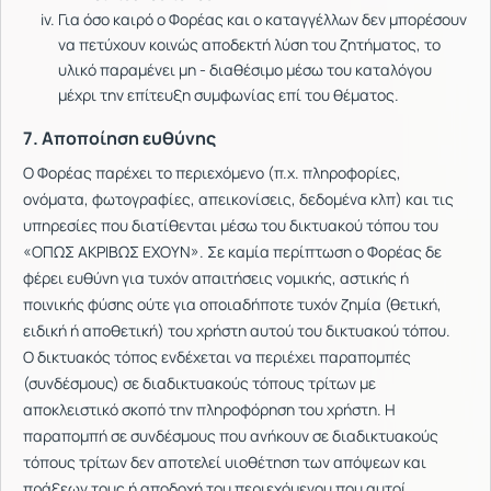
Για όσο καιρό ο Φορέας και ο καταγγέλλων δεν μπορέσουν
να πετύχουν κοινώς αποδεκτή λύση του ζητήματος, το
υλικό παραμένει μη - διαθέσιμο μέσω του καταλόγου
μέχρι την επίτευξη συμφωνίας επί του θέματος.
7. Αποποίηση ευθύνης
Ο Φορέας παρέχει το περιεχόμενο (π.χ. πληροφορίες,
ονόματα, φωτογραφίες, απεικονίσεις, δεδομένα κλπ) και τις
υπηρεσίες που διατίθενται μέσω του δικτυακού τόπου του
«ΟΠΩΣ ΑΚΡΙΒΩΣ ΕΧΟΥΝ». Σε καμία περίπτωση ο Φορέας δε
φέρει ευθύνη για τυχόν απαιτήσεις νομικής, αστικής ή
ποινικής φύσης ούτε για οποιαδήποτε τυχόν ζημία (θετική,
ειδική ή αποθετική) του χρήστη αυτού του δικτυακού τόπου.
O δικτυακός τόπος ενδέχεται να περιέχει παραπομπές
(συνδέσμους) σε διαδικτυακούς τόπους τρίτων με
αποκλειστικό σκοπό την πληροφόρηση του χρήστη. Η
παραπομπή σε συνδέσμους που ανήκουν σε διαδικτυακούς
τόπους τρίτων δεν αποτελεί υιοθέτηση των απόψεων και
πράξεων τους ή αποδοχή του περιεχόμενου που αυτοί