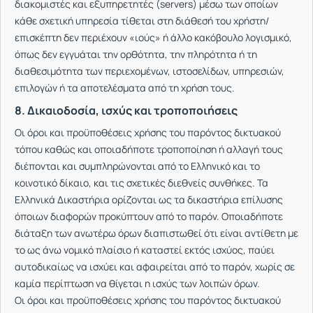
διακομιστές και εξυπηρετητές (servers) μέσω των οποίων
κάθε σχετική υπηρεσία τίθεται στη διάθεσή του χρήστη/
επισκέπτη δεν περιέχουν «ιούς» ή άλλο κακόβουλο λογισμικό,
όπως δεν εγγυάται την ορθότητα, την πληρότητα ή τη
διαθεσιμότητα των περιεχομένων, ιστοσελίδων, υπηρεσιών,
επιλογών ή τα αποτελέσματα από τη χρήση τους.
8. Δικαιοδοσία, ισχύς και τροποποιήσεις
Οι όροι και προϋποθέσεις χρήσης του παρόντος δικτυακού
τόπου καθώς και οποιαδήποτε τροποποίηση ή αλλαγή τους
διέπονται και συμπληρώνονται από το Ελληνικό και το
κοινοτικό δίκαιο, και τις σχετικές διεθνείς συνθήκες. Τα
Ελληνικά Δικαστήρια ορίζονται ως τα δικαστήρια επίλυσης
όποιων διαφορών προκύπτουν από το παρόν. Οποιαδήποτε
διάταξη των ανωτέρω όρων διαπιστωθεί ότι είναι αντίθετη με
το ως άνω νομικό πλαίσιο ή καταστεί εκτός ισχύος, παύει
αυτοδικαίως να ισχύει και αφαιρείται από το παρόν, χωρίς σε
καμία περίπτωση να θίγεται η ισχύς των λοιπών όρων.
Οι όροι και προϋποθέσεις χρήσης του παρόντος δικτυακού