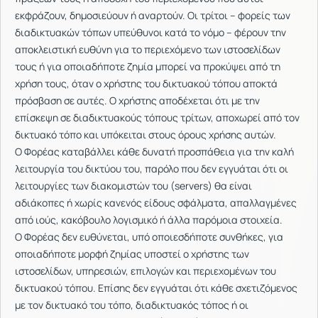
εκφράζουν, δημοσιεύουν ή αναρτούν. Οι τρίτοι – φορείς των
διαδικτυακών τόπων υπεύθυνοι κατά το νόμο – φέρουν την
αποκλειστική ευθύνη για το περιεχόμενο των ιστοσελίδων
τους ή για οποιαδήποτε ζημία μπορεί να προκύψει από τη
χρήση τους, όταν ο χρήστης του δικτυακού τόπου αποκτά
πρόσβαση σε αυτές. Ο χρήστης αποδέχεται ότι με την
επίσκεψη σε διαδικτυακούς τόπους τρίτων, αποχωρεί από τον
δικτυακό τόπο και υπόκειται στους όρους χρήσης αυτών.
Ο Φορέας καταβάλλει κάθε δυνατή προσπάθεια για την καλή
λειτουργία του δικτύου του, παρόλο που δεν εγγυάται ότι οι
λειτουργίες των διακομιστών του (servers) θα είναι
αδιάκοπες ή χωρίς κανενός είδους σφάλματα, απαλλαγμένες
από ιούς, κακόβουλο λογισμικό ή άλλα παρόμοια στοιχεία.
Ο Φορέας δεν ευθύνεται, υπό οποιεσδήποτε συνθήκες, για
οποιαδήποτε μορφή ζημίας υποστεί ο χρήστης των
ιστοσελίδων, υπηρεσιών, επιλογών και περιεχομένων του
δικτυακού τόπου. Επίσης δεν εγγυάται ότι κάθε σχετιζόμενος
με τον δικτυακό του τόπο, διαδικτυακός τόπος ή οι