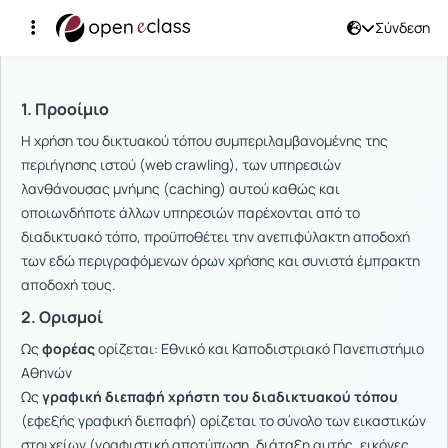
Σύνδεση
Όροι Χρήσης
1. Προοίμιο
Η χρήση του δικτυακού τόπου συμπεριλαμβανομένης της
περιήγησης ιστού (web crawling), των υπηρεσιών
λανθάνουσας μνήμης (caching) αυτού καθώς και
οποιωνδήποτε άλλων υπηρεσιών παρέχονται από το
διαδικτυακό τόπο, προϋποθέτει την ανεπιφύλακτη αποδοχή
των εδώ περιγραφόμενων όρων χρήσης και συνιστά έμπρακτη
αποδοχή τους.
2. Ορισμοί
Ως
φορέας
ορίζεται: Εθνικό και Καποδιστριακό Πανεπιστήμιο
Αθηνών
Ως
γραφική διεπαφή χρήστη του διαδικτυακού τόπου
(εφεξής γραφική διεπαφή) ορίζεται το σύνολο των εικαστικών
στοιχείων (γραφιστική αποτύπωση, διάταξη αυτής, εικόνες