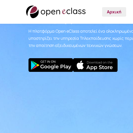
Αρχική Σελίδα
Αρχική
Πλατφόρμα Τηλεκπαίδ
Η πλατφόρμα Open eClass αποτελεί ένα ολοκληρωμένο
υποστηρίζει την υπηρεσία Τηλεκπαίδευσης χωρίς περι
την απαίτηση εξειδικευμένων τεχνικών γνώσεων.