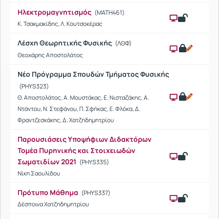
Ηλεκτρομαγνητισμός
(MATH461)
Κ. Τσακμακίδης, Λ. Κουτσοκέρας
Λέσχη Θεωρητικής Φυσικής
(ΛΘΦ)
Θεοχάρης Αποστολάτος
Νέο Πρόγραμμα Σπουδών Τμήματος Φυσικής
(PHYS323)
Θ. Αποστολάτος, Α. Μουστάκας, Ε. Νισταζάκης, Α.
Ντάντου, Ν. Στεφάνου, Π. Σφήκας, Ε. Φλόκα, Δ.
Φραντζεσκάκης, Δ. Χατζηδημητρίου
Παρουσιάσεις Υποψήφιων Διδακτόρων
Τομέα Πυρηνικής και Στοιχειωδών
Σωματιδίων 2021
(PHYS335)
Νίκη Σαουλίδου
Πρότυπο Μάθημα
(PHYS337)
Δέσποινα Χατζηδημητρίου