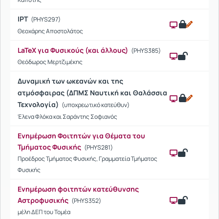
IPT
(PHYS297)
Θεοχάρης Αποστολάτος
LaTeX για Φυσικούς (και άλλους)
(PHYS385)
Θεόδωρος Μερτζιμέκης
Δυναμική των ωκεανών και της
ατμόσφαιρας (ΔΠΜΣ Ναυτική και Θαλάσσια
Τεχνολογία)
(υποχρεωτικό κατεύθυν)
Έλενα Φλόκα και Σαράντης Σοφιανός
Ενημέρωση Φοιτητών για Θέματα του
Τμήματος Φυσικής
(PHYS281)
Προέδρος Τμήματος Φυσικής, Γραμματεία Τμήματος
Φυσικής
Ενημέρωση φοιτητών κατεύθυνσης
Αστροφυσικής
(PHYS352)
μέλη ΔΕΠ του Τομέα