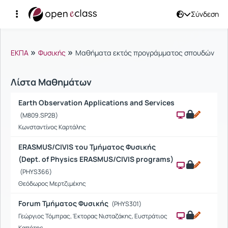
Σύνδεση
Μαθήματα
»
»
ΕΚΠΑ
Φυσικής
Μαθήματα εκτός προγράμματος σπουδών
Λίστα Μαθημάτων
Earth Observation Applications and Services
(M809.SP2B)
Κωνσταντίνος Καρτάλης
ERASMUS/CIVIS του Τμήματος Φυσικής
(Dept. of Physics ERASMUS/CIVIS programs)
(PHYS366)
Θεόδωρος Μερτζιμέκης
Forum Τμήματος Φυσικής
(PHYS301)
Γεώργιος Τόμπρας, Έκτορας Νισταζάκης, Ευστράτιος
Καπότης