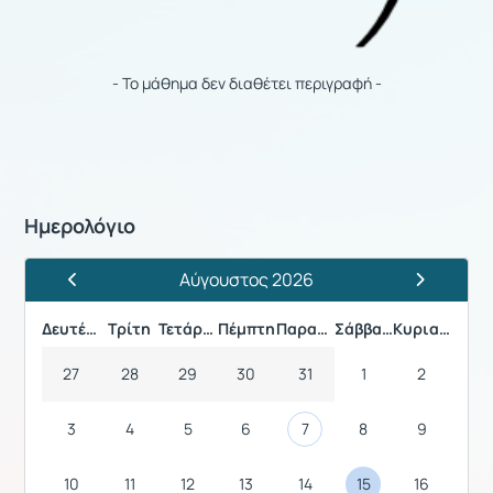
- Το μάθημα δεν διαθέτει περιγραφή -
Ημερολόγιο
Αύγουστος 2026
Προηγούμενος Μήνας
Επόμενος 
Δευτέρα
Τρίτη
Τετάρτη
Πέμπτη
Παρασκευή
Σάββατο
Κυριακή
27
28
29
30
31
1
2
3
4
5
6
7
8
9
10
11
12
13
14
15
16