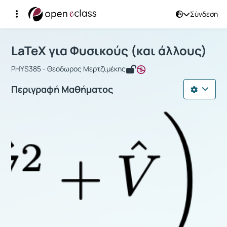
Σύνδεση
Μάθημα : LaTeX για Φυσικούς (και άλ
Αρχική Σελίδα
LaTeX για Φυσικούς (και άλλους)
LaTeX για Φυσικούς (και άλλους)
PHYS385 - Θεόδωρος Μερτζιμέκης
Περιγραφή Μαθήματος