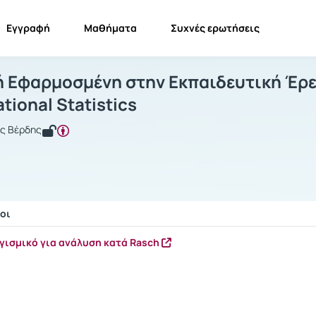
Εγγραφή
Μαθήματα
Συχνές ερωτήσεις
ατιστική Εφαρμοσμένη στην Εκπαιδευτι
Στατιστική Εφαρμοσμένη στην Εκπαιδευτική Έρευνα...
Σύνδεσμ
ή Εφαρμοσμένη στην Εκπαιδευτική Έρευ
tional Statistics
ος Βέρδης
οι
ής / Αποτελέσματα
ογισμικό για ανάλυση κατά Rasch