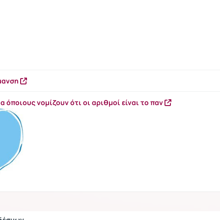
ύμανση
α όποιους νομίζουν ότι οι αριθμοί είναι το παν
νδέσμων