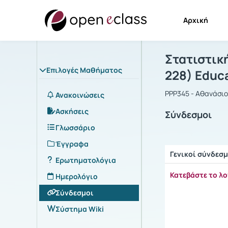
Αρχική
Μάθημα : Στ
Αρχική Σελίδα
Στατιστικ
Επιλογές Μαθήματος
228) Educa
PPP345 - Αθανάσι
Ανακοινώσεις
Ασκήσεις
Σύνδεσμοι
Γλωσσάριο
Έγγραφα
Γενικοί σύνδεσμ
Ερωτηματολόγια
Ρυθμίσεις επιλογ
Κατεβάστε το λ
Ημερολόγιο
Σύνδεσμοι
Σύστημα Wiki