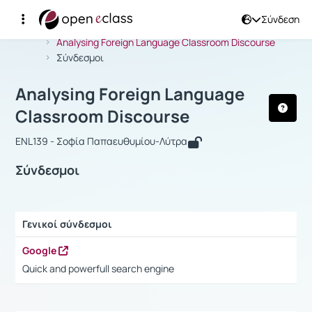
Σύνδεση
Μάθημα : Analysing Foreign Languag
Αρχική Σελίδα
Analysing Foreign Language Classroom Discourse
Σύνδεσμοι
Analysing Foreign Language
Classroom Discourse
ENL139 - Σοφία Παπαευθυμίου-Λύτρα
Σύνδεσμοι
Γενικοί σύνδεσμοι
Ρυθμίσεις επιλογής / Αποτελέσματα
Google
Quick and powerfull search engine