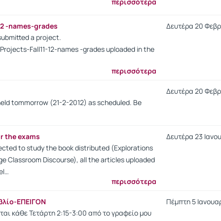
περισσότερα
-12 -names-grades
Δευτέρα 20 Φεβρο
ubmitted a project.
ed Projects-Fall11-12-names -grades uploaded in the
περισσότερα
Δευτέρα 20 Φεβρο
held tommorrow (21-2-2012) as scheduled. Be
or the exams
Δευτέρα 23 Ιανου
cted to study the book distributed (Explorations
ge Classroom Discourse), all the articles uploaded
el…
περισσότερα
ιβλίο-ΕΠΕΙΓΟΝ
Πέμπτη 5 Ιανουαρ
εται κάθε Τετάρτη 2:15-3:00 από το γραφείο μου