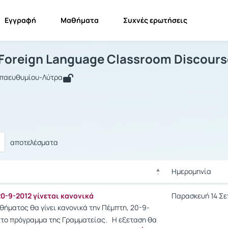
Εγγραφή
Μαθήματα
Συχνές ερωτήσεις
nalysing Foreign Language Classroom 
Analysing Foreign Language Classroom Discourse
Ανακοινώσεις
 Foreign Language Classroom Discours
απαευθυμίου-Λύτρα
αποτελέσματα
Ημερομηνία
Ρυθμίσεις επιλο
Ημερομηνία
20-9-2012 γίνεται κανονικά
Παρασκευή 14 Σεπ
Ρυθμίσεις επιλο
θήματος θα γίνει κανονικά την Πέμπτη, 20-9-
 το πρόγραμμα της Γραμματείας. Η εξεταση θα