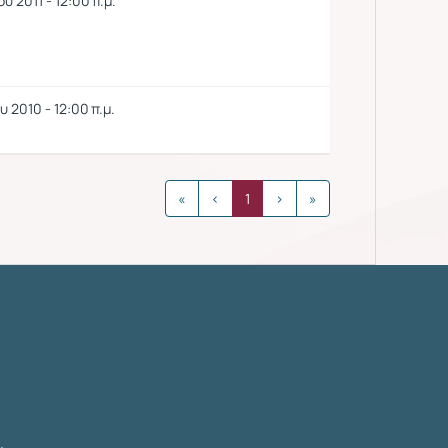
υ 2011 - 12:00 π.μ.
 2010 - 12:00 π.μ.
«
‹
1
›
»