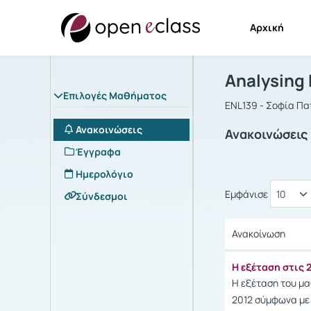
Αρχική
Μάθημα : A
Αρχική Σελίδα
Analysing
Επιλογές Μαθήματος
ENL139 - Σοφία Π
Ανακοινώσεις
Ανακοινώσεις
Έγγραφα
Ημερολόγιο
Εμφάνισε
Σύνδεσμοι
Ανακοίνωση
Ανακοίνωση
Η εξέταση στις 
Η εξέταση του μα
2012 σύμφωνα με