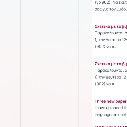
(γρ 902). Να έχε
σας για τον Ευδο
Σχετικα με το β
Παρακαλουνται οι
1) την Δευτερα 12
(902) να π…
Σχετικα με το β
Παρακαλουνται οι
1) την Δευτερα 12
(902) να π…
Three new paper
I have uploaded t
languages in conta