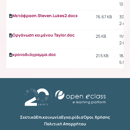
12:19 
Μετάφραση.Steven.Lukes2.docx
76.67 KB
30/6/
2:46 μ
Οργάνωση κειμένου Taylor.doc
25 KB
11/5/1
2:02 μ
χρονοδιάγραμμα.doc
21.5 KB
18/5/1
5:55 μ
Σχετικά
Επικοινωνία
Εγχειρίδια
Όροι Χρήσης
Πολιτική Απορρήτου