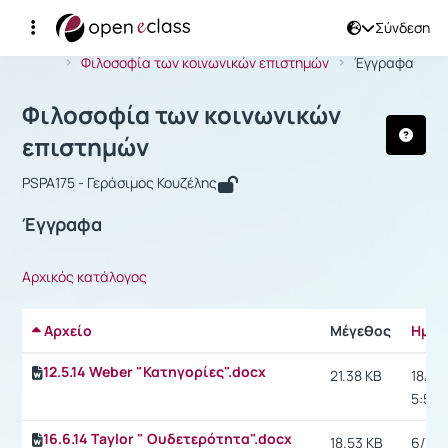
Σύνδεση
Μάθημα : Φιλοσοφία των κοινωνικών
Αρχική Σελίδα
Φιλοσοφία των κοινωνικών επιστημών
Έγγραφα
Φιλοσοφία των κοινωνικών
επιστημών
PSPA175 - Γεράσιμος Κουζέλης
Έγγραφα
Αρχικός κατάλογος
Αρχείο
Μέγεθος
Ημερ
12.5.14 Weber "Κατηγορίες".docx
21.38 KB
18/5/1
5:57 μ
16.6.14 Τaylor " Ουδετερότητα".docx
18.53 KB
6/7/14