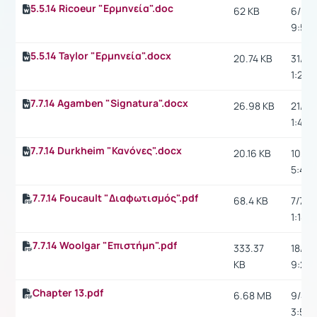
5.5.14 Ricoeur "Ερμηνεία".doc
62 KB
6/6/1
9:59 
5.5.14 Taylor "Ερμηνεία".docx
20.74 KB
31/5/1
1:29 μ
7.7.14 Agamben "Signatura".docx
26.98 KB
21/7/1
1:44 μ
7.7.14 Durkheim "Κανόνες".docx
20.16 KB
10/7/1
5:47 μ
7.7.14 Foucault "Διαφωτισμός".pdf
68.4 KB
7/7/14
1:18 μ
7.7.14 Woolgar "Επιστήμη".pdf
333.37
18/7/1
KB
9:26 
Chapter 13.pdf
6.68 MB
9/4/1
3:54 μ