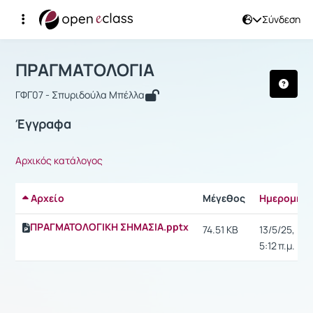
Σύνδεση
Μάθημα : ΠΡΑΓΜΑΤΟΛΟΓΙΑ
Αρχική Σελίδα
ΠΡΑΓΜΑΤΟΛΟΓΙΑ
Έγγραφα
ΠΡΑΓΜΑΤΟΛΟΓΙΑ
ΓΦΓ07 - Σπυριδούλα Μπέλλα
Έγγραφα
Αρχικός κατάλογος
Αρχείο
Μέγεθος
Ημερομηνί
ΠΡΑΓΜΑΤΟΛΟΓΙΚΗ ΣΗΜΑΣΙΑ.pptx
74.51 KB
13/5/25,
5:12 π.μ.