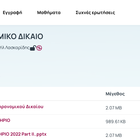
Εγγραφή
Μαθήματα
Συχνές ερωτήσεις
ΚΛΗΡΟΝΟΜΙΚΟ ΔΙΚΑΙΟ
ΚΛΗΡΟΝΟΜΙΚΟ ΔΙΚΑΙΟ
Έγγραφα
ΙΚΟ ΔΙΚΑΙΟ
ήλ Λασκαρίδης
ς
Μέγεθος
ηρονομικού Δικαίου
2.07 MB
HΡΙΟ
989.61 KB
Ο 2022 Part II..pptx
2.07 MB