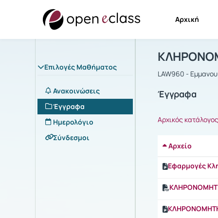
Αρχική
Μάθημα : 
Αρχική Σελίδα
ΚΛΗΡΟΝΟΜ
Επιλογές Μαθήματος
LAW960 - Εμμανου
Ανακοινώσεις
Έγγραφα
Έγγραφα
Αρχικός κατάλογο
Ημερολόγιο
Σύνδεσμοι
Αρχείο
Εφαρμογές Κλ
ΚΛΗΡΟΝΟΜHT
ΚΛΗΡΟΝΟΜHTHΡΙ