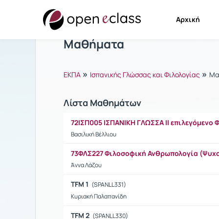
Αρχική
Μαθήματα
»
»
ΕΚΠΑ
Ισπανικής Γλώσσας και Φιλολογίας
Μα
Λίστα Μαθημάτων
72ΙΣΠ005 ΙΣΠΑΝΙΚΗ ΓΛΩΣΣΑ ΙΙ επιλεγόμενο
Βασιλική Βέλλιου
73ΦΛΣ227 Φιλοσοφική Ανθρωπολογία (Ψυχ
Άννα Λάζου
TFM 1
(SPANLL331)
Κυριακή Παλαπανίδη
TFM 2
(SPANLL330)