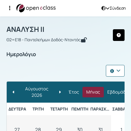
Σύνδεση
Μάθημα : ΑΝΑΛΥΣΗ ΙΙ
ΑΝΑΛΥΣΗ ΙΙ
Θ2=Ε18 - Παντελεήμων Δοδός-Ντοντός
Ημερολόγιο
Αύγουστος
Έτος
Μήνας
Εβδομάδα
2026
ΔΕΥΤΈΡΑ
ΤΡΊΤΗ
ΤΕΤΆΡΤΗ
ΠΈΜΠΤΗ
ΠΑΡΑΣΚΕΥΉ
ΣΆΒΒΑΤΟ
27
28
29
30
31
1