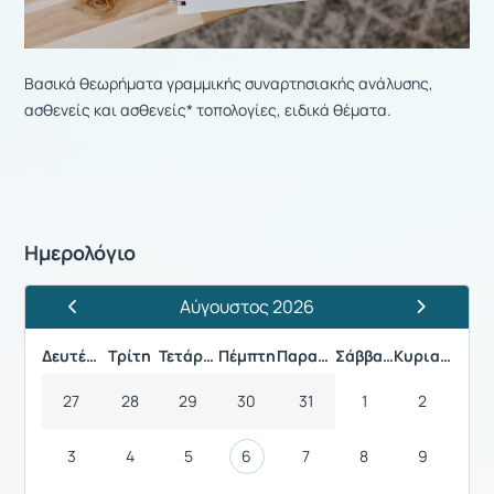
Βασικά θεωρήματα γραμμικής συναρτησιακής ανάλυσης,
ασθενείς και ασθενείς* τοπολογίες, ειδικά θέματα.
Ημερολόγιο
Αύγουστος 2026
Προηγούμενος Μήνας
Επόμενος 
Δευτέρα
Τρίτη
Τετάρτη
Πέμπτη
Παρασκευή
Σάββατο
Κυριακή
27
28
29
30
31
1
2
3
4
5
6
7
8
9