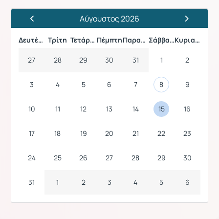
Αύγουστος 2026
Προηγούμενος Μήνας
Επόμενος 
Δευτέρα
Τρίτη
Τετάρτη
Πέμπτη
Παρασκευή
Σάββατο
Κυριακή
27
28
29
30
31
1
2
3
4
5
6
7
8
9
10
11
12
13
14
15
16
17
18
19
20
21
22
23
24
25
26
27
28
29
30
31
1
2
3
4
5
6