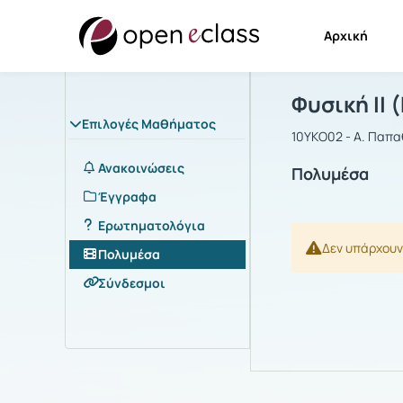
Αρχική
Μάθημα : Φυ
Αρχική Σελίδα
Φυσική ΙΙ 
Επιλογές Μαθήματος
10ΥΚΟ02 - Α. Παπα
Ανακοινώσεις
Πολυμέσα
Έγγραφα
Ερωτηματολόγια
Δεν υπάρχουν
Πολυμέσα
Σύνδεσμοι