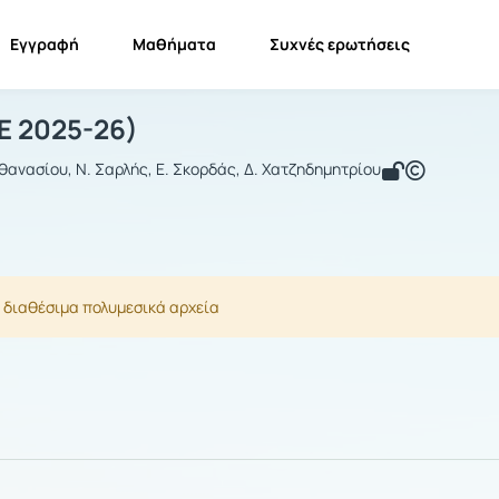
Εγγραφή
Μαθήματα
Συχνές ερωτήσεις
σική ΙΙ
Φυσική ΙΙ
Πολυμέσα
(Ε 2025-26)
θανασίου, Ν. Σαρλής, Ε. Σκορδάς, Δ. Χατζηδημητρίου
 διαθέσιμα πολυμεσικά αρχεία