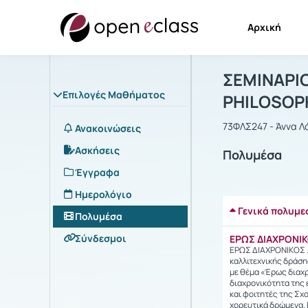
Αρχική
Μάθημα : Σ
Αρχική Σελίδα
ΣΕΜΙΝΑΡΙΟ
Επιλογές Μαθήματος
PHILOSOP
73ΦΛΣ247 - Άννα Λ
Ανακοινώσεις
Ασκήσεις
Πολυμέσα
Έγγραφα
Ημερολόγιο
Γενικά πολυμε
Πολυμέσα
Σύνδεσμοι
ΕΡΩΣ ΔΙΑΧΡΟΝΙΚΟ
ΕΡΩΣ ΔΙΑΧΡΟΝΙΚΟΣ ..
καλλιτεχνικής δράση
με θέμα «Έρως διαχρο
διαχρονικότητα της 
και φοιτητές της Σχ
χορευτικά δρώμενα. 