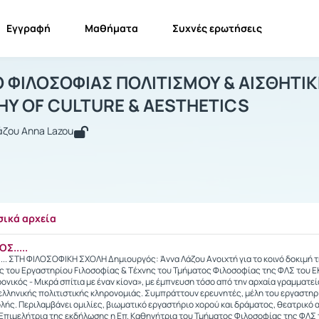
Εγγραφή
Μαθήματα
Συχνές ερωτήσεις
ΕΜΙΝΑΡΙΟ ΦΙΛΟΣΟΦΙΑΣ ΠΟΛΙΤΙΣΜΟΥ & 
ΣΕΜΙΝΑΡΙΟ ΦΙΛΟΣΟΦΙΑΣ ΠΟΛΙΤΙΣΜΟΥ & ΑΙΣΘΗΤΙΚΗ - SE...
Πολυμ
 ΦΙΛΟΣΟΦΙΑΣ ΠΟΛΙΤΙΣΜΟΥ & ΑΙΣΘΗΤΙΚ
HY OF CULTURE & AESTHETICS
άζου Anna Lazou
σικά αρχεία
Σ.....
.. ΣΤΗ ΦΙΛΟΣΟΦΙΚΗ ΣΧΟΛΗ Δημιουργός: Άννα Λάζου Aνοιχτή για το κοινό δοκιμή 
ς του Eργαστηρίου Fιλοσοφίας & Tέχνης του Τμήματος Φιλοσοφίας της ΦΛΣ του ΕΚΠ
νικός - Μικρά σπίτια με έναν κίονα», με έμπνευση τόσο από την αρχαία γραμματεί
ελληνικής πολιτιστικής κληρονομιάς. Συμπράττουν ερευνητές, μέλη του εργαστηρί
ολής. Περιλαμβάνει ομιλίες, βιωματικό εργαστήριο χορού και δράματος, θεατρικό 
Επιμελήτρια της εκδήλωσης η Επ. Καθηγήτρια του Τμήματος Φιλοσοφίας της ΦΛΣ 