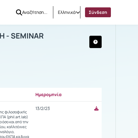
Ελληνικά
Σύνδεση
ΑΙΣΘΗΤΙΚΗ - SEMINAR PHILOSOPHY OF
έσα
Η - SEMINAR
Ημερομηνία
Ρυθμίσεις επιλογής / Αποτελέ
13/2/23
της φιλοσοφικής
Α (phil.art.lab)
α όσο και από την
ου, καλλιτέχνες
αναλόγιο,
του ΕΚΠΑ κα Άννα