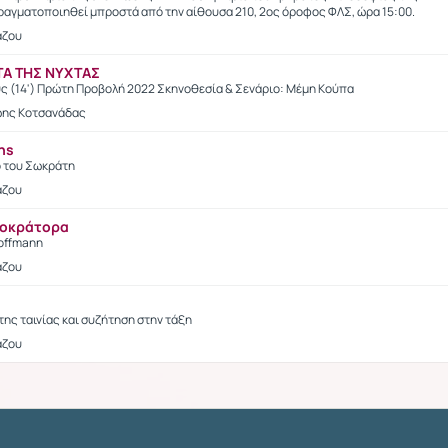
ραγματοποιηθεί μπροστά από την αίθουσα 210, 2ος όροφος ΦΛΣ, ώρα 15:00.
άζου
ΤΑ ΤΗΣ ΝΥΧΤΑΣ
ς (14') Πρώτη Προβολή 2022 Σκηνοθεσία & Σενάριο: Μέμη Κούπα
ώης Κοτσανάδας
ns
ίο του Σωκράτη
άζου
τοκράτορα
Hoffmann
άζου
της ταινίας και συζήτηση στην τάξη
άζου