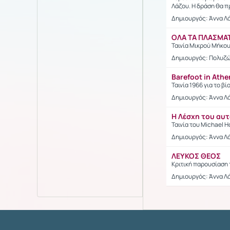
Λάζου. Η δράση θα π
Δημιουργός: Άννα Λ
ΟΛΑ ΤΑ ΠΛΑΣΜΑ
Ταινία Μικρού Μήκου
Δημιουργός: Πολυζ
Barefoot in Athe
Ταινία 1966 για το β
Δημιουργός: Άννα Λ
Η Λέσχη του αυ
Ταινία του Michael 
Δημιουργός: Άννα Λ
ΛΕΥΚΟΣ ΘΕΟΣ
Κριτική παρουσίαση 
Δημιουργός: Άννα Λ