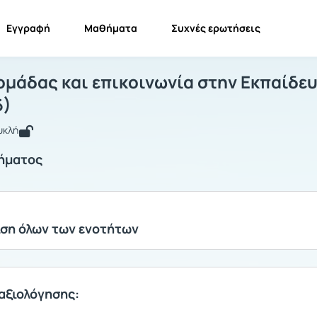
Εγγραφή
Μαθήματα
Συχνές ερωτήσεις
υναμική ομάδας και επικοινωνία στην
Δυναμική ομάδας και επικοινωνία στην Εκπαίδευση...
Ενότητες
ομάδας και επικοινωνία στην Εκπαίδε
6)
υκλή
ήματος
ση όλων των ενοτήτων
αξιολόγησης: