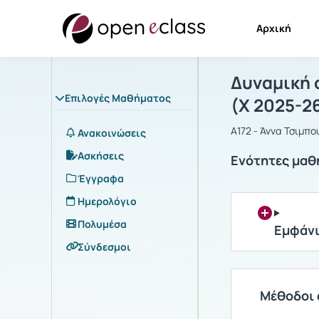
Αρχική
Μάθημα : Δ
Αρχική Σελίδα
Δυναμική 
Επιλογές Μαθήματος
(Χ 2025-2
Α172 - Άννα Τσιμπο
Ανακοινώσεις
Ασκήσεις
Ενότητες μαθ
Έγγραφα
Ημερολόγιο
Πολυμέσα
Εμφάνι
Σύνδεσμοι
Μέθοδοι 