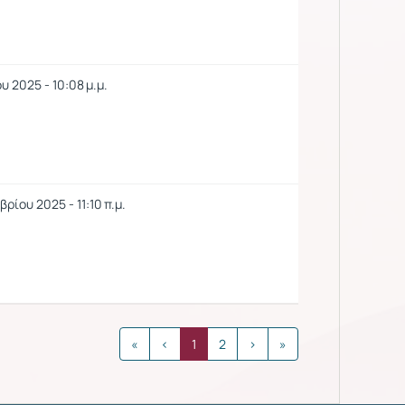
υ 2025 - 10:08 μ.μ.
ρίου 2025 - 11:10 π.μ.
«
‹
1
2
›
»