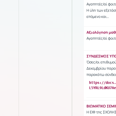
Αγαπητές/οί φοιτ
Η ύλη των εξετάσ
επόμενο και…
Αξιολόγηση μα
Αγαπητές/οί φοιτ
ΣΥΝΔΕΣΜΟΣ ΥΠΟΒ
Όσες/οι επιθυμού
Δεκεμβρίου παρα
παρακάτω σύνδε
https://docs.
L5YRL9LdKU7Ae
ΒΙΩΜΑΤΙΚΟ ΣΕΜΙ
Η ΕΙΦ της ΣΧΟΛΗΣ