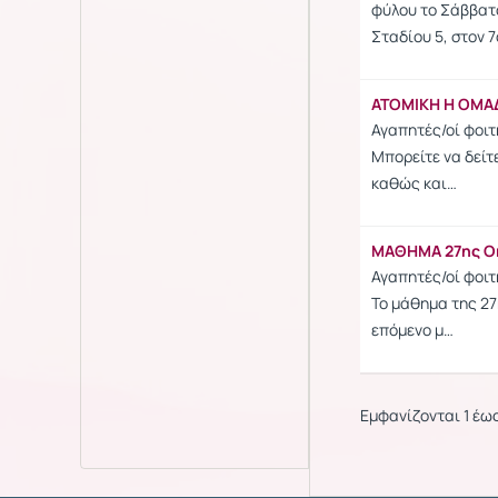
φύλου το Σάββατο
Σταδίου 5, στον 
ΑΤΟΜΙΚΗ Η ΟΜΑΔ
Αγαπητές/οί φοιτ
Μπορείτε να δείτ
καθώς και…
ΜΑΘΗΜΑ 27ης Ο
Αγαπητές/οί φοιτ
Το μάθημα της 27
επόμενο μ…
Εμφανίζονται 1 έως