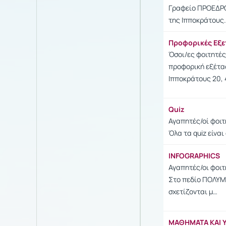
Γραφείο ΠΡΟΕΔΡΟΥ
της Ιπποκράτους.
Προφορικές Εξε
Όσοι/ες φοιτητές
προφορική εξέτα
Ιπποκράτους 20, 
Quiz
Αγαπητές/οί φοιτ
Όλα τα quiz είνα
INFOGRAPHICS
Αγαπητές/οι φοιτ
Στο πεδίο ΠΟΛΥΜ
σχετίζονται μ…
ΜΑΘΗΜΑΤΑ ΚΑΙ 