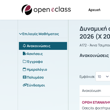
Αρχική
Μάθημα : Δ
Αρχική Σελίδα
Δυναμική 
Επιλογές Μαθήματος
2026 (Χ 2
Α172 - Άννα Τσιμπο
Ανακοινώσεις
Ασκήσεις
Ανακοινώσεις
Έγγραφα
Ημερολόγιο
Εμφάνισε
Πολυμέσα
Σύνδεσμοι
Ανακοίνωση
Ανακοίνωση
ΟΡΘΗ ΕΠΑΝΑΛΗΨ
Οσες/οι φοιτήτρ