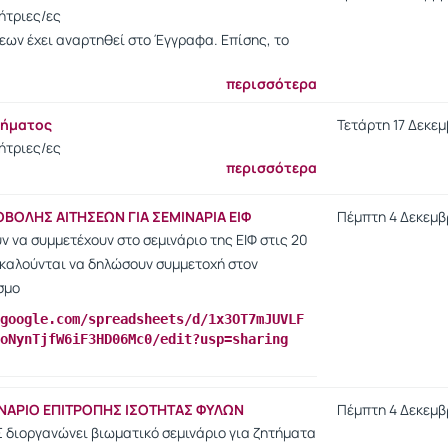
ήτριες/ες
εων έχει αναρτηθεί στο Έγγραφα. Επίσης, το
περισσότερα
θήματος
Τετάρτη 17 Δεκεμβ
ήτριες/ες
περισσότερα
ΟΛΗΣ ΑΙΤΗΣΕΩΝ ΓΙΑ ΣΕΜΙΝΑΡΙΑ ΕΙΦ
Πέμπτη 4 Δεκεμβρ
ν να συμμετέχουν στο σεμινάριο της ΕΙΦ στις 20
καλούνται να δηλώσουν συμμετοχή στον
σμο
google.com/spreadsheets/d/1x3OT7mJUVLF
oNynTjfW6iF3HD06Mc0/edit?usp=sharing
ΝΑΡΙΟ ΕΠΙΤΡΟΠΗΣ ΙΣΟΤΗΤΑΣ ΦΥΛΩΝ
Πέμπτη 4 Δεκεμβρ
 διοργανώνει βιωματικό σεμινάριο για ζητήματα