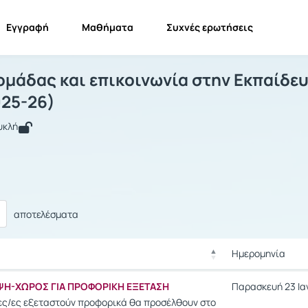
Εγγραφή
Μαθήματα
Συχνές ερωτήσεις
υναμική ομάδας και επικοινωνία στην
Δυναμική ομάδας και επικοινωνία στην Εκπαίδευση...
Ανακοινώ
ομάδας και επικοινωνία στην Εκπαίδε
025-26)
υκλή
αποτελέσματα
Ημερομηνία
Ρυθμίσεις επιλο
Ημερομηνία
Η-ΧΩΡΟΣ ΓΙΑ ΠΡΟΦΟΡΙΚΗ ΕΞΕΤΑΣΗ
Παρασκευή 23 Ιαν
Ρυθμίσεις επιλο
ιες/ες εξεταστούν προφορικά θα προσέλθουν στο