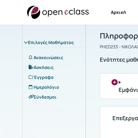
Αρχική
Μάθημα : Π
Αρχική Σελίδα
Πληροφορι
Επιλογές Μαθήματος
PHED233 - ΝΙΚΟΛ
Ανακοινώσεις
Ενότητες μαθ
Ασκήσεις
Έγγραφα
Ημερολόγιο
Εμφάνι
Σύνδεσμοι
Επεξεργα