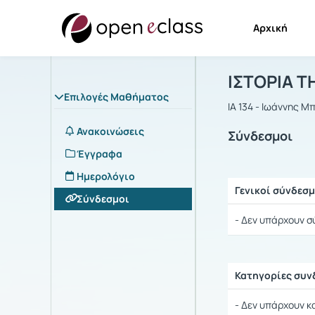
Αρχική
Μάθημα : Ι
Αρχική Σελίδα
ΙΣΤΟΡΙΑ Τ
Επιλογές Μαθήματος
ΙΑ 134 - Ιωάννης Μ
Ανακοινώσεις
Σύνδεσμοι
Έγγραφα
Ημερολόγιο
Γενικοί σύνδεσμ
Σύνδεσμοι
Ρυθμίσεις επιλογ
- Δεν υπάρχουν σ
Κατηγορίες συ
Ρυθμίσεις επιλογ
- Δεν υπάρχουν κ