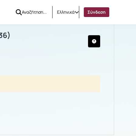
Ελληνικά
Σύνδεση
γηση (ΨΧ36)
36)