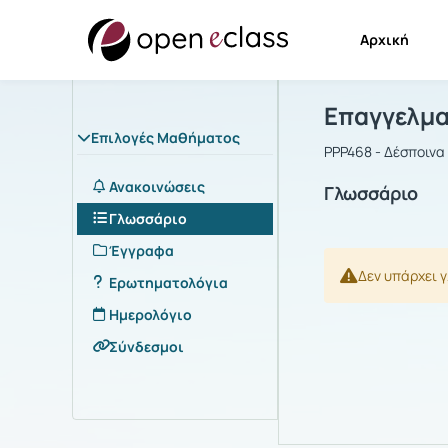
Αρχική
Μάθημα : Ε
Αρχική Σελίδα
Επαγγελμα
Επιλογές Μαθήματος
PPP468 - Δέσποιν
Ανακοινώσεις
Γλωσσάριο
Γλωσσάριο
Έγγραφα
Δεν υπάρχει 
Ερωτηματολόγια
Ημερολόγιο
Σύνδεσμοι