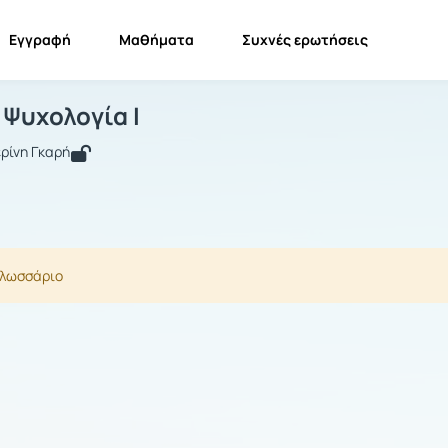
Εγγραφή
Μαθήματα
Συχνές ερωτήσεις
οινωνική Ψυχολογία I
Κοινωνική Ψυχολογία I
Γλωσσάριο
 Ψυχολογία I
ρίνη Γκαρή
γλωσσάριο