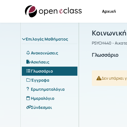
Αρχική
Μάθημα : Κ
Αρχική Σελίδα
Κοινωνική
Επιλογές Μαθήματος
PSYCH440 - Αικατε
Ανακοινώσεις
Γλωσσάριο
Ασκήσεις
Γλωσσάριο
Δεν υπάρχει 
Έγγραφα
Ερωτηματολόγια
Ημερολόγιο
Σύνδεσμοι