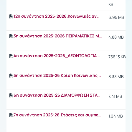
KB
12η συνάντηση 2025-2026.Κοινωνικές αναπαραστάσεις, στερεότυπα, προκαταλήψεις, ρατσισμός, σεξισμόςpdf
6.95 MB
3η συνάντηση 2025-2026 ΠΕΙΡΑΜΑΤΙΚΕΣ ΜΕΘΟΔΟΙ ΕΡΕΥΝΑΣ-ΛΟΓΟΨΥΧΟΛΟΓΙΑ.pdf
4.88 MB
4η συνάντηση 2025-2026_ΔΕΟΝΤΟΛΟΓΙΑ ΕΡΕΥΝΑΣ ΔΕΟΝΤΟΛΟΓΙΚΕΣ ΑΡΧΕΣ_ΘΕΩΡΙΕΣ ΣΤΗΝ ΚΟΙΝΩΝΙΚΗ ΨΥΧΟΛΟΓΙΑ.pdf
756.13 KB
5η συνάντηση 2025-26 Κρίση Κοινωνικής Ψυχολογίας_Στάσεις_δομή και διαμόρφωση.pdf
8.33 MB
6η συνάντηση 2025-26 ΔΙΑΜΌΡΦΩΣΗ ΣΤΑΣΕΩΝ_Γνωστικές και Συμπεριφοριστικές θεωρίες στάσεων_Θεωρία Αυτοαντίληψης.pdf
7.41 MB
7η συνάντηση 2025-26 Στάσεις και συμπεριφορά_Θεωρίες_Λογικής Πράξης_Προσχεδιασμένης Συμπεριφοράς.pdf
1.04 MB