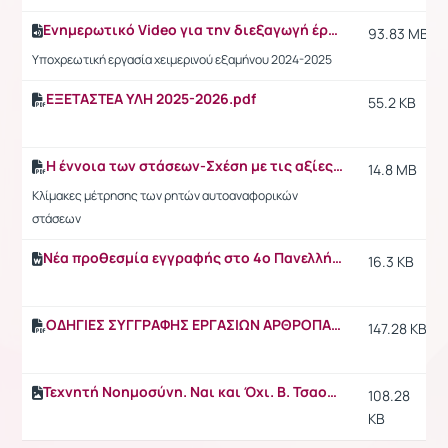
Ενημερωτικό Video για την διεξαγωγή έρευνας με τίτλο "Μελέτη Ημερολογίου surveyYIK"
93.83 MB
Υποχρεωτική εργασία χειμερινού εξαμήνου 2024-2025
ΕΞΕΤΑΣΤΕΑ ΥΛΗ 2025-2026.pdf
55.2 KB
Η έννοια των στάσεων-Σχέση με τις αξίες, Ρητές και άρρητες στάσεις και η μέτρησή τους
14.8 MB
Κλίμακες μέτρησης των ρητών αυτοαναφορικών
στάσεων
Νέα προθεσμία εγγραφής στο 4ο Πανελλήνιο Συνέδριο Σχολικής Ψυχολογίας.docx
16.3 KB
ΟΔΗΓΙΕΣ ΣΥΓΓΡΑΦΗΣ ΕΡΓΑΣΙΩΝ ΑΡΘΡΟΠΑΡΟΥΣΙΑΣΗΣ - ΚΟΙΝΩΝΙΚΗ ΨΥΧΟΛΟΓΙΑ Ι_2025-26.pdf
147.28 KB
Τεχνητή Νοημοσύνη. Ναι και Όχι. Β. Τσαουσίδης.jpg
108.28
KB