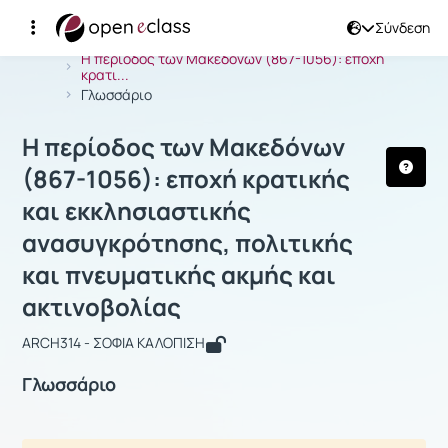
Σύνδεση
Μάθημα : Η περίοδος των Μακεδόνων 
Αρχική Σελίδα
Η περίοδος των Μακεδόνων (867-1056): εποχή
κρατι...
Γλωσσάριο
Η περίοδος των Μακεδόνων
(867-1056): εποχή κρατικής
και εκκλησιαστικής
ανασυγκρότησης, πολιτικής
και πνευματικής ακμής και
ακτινοβολίας
ARCH314 - ΣΟΦΙΑ ΚΑΛΟΠΙΣΗ
Γλωσσάριο