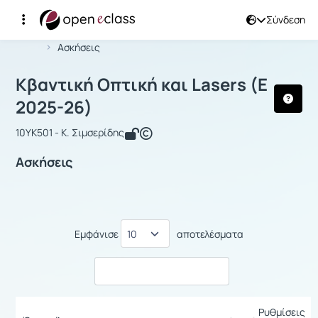
Σύνδεση
Μάθημα : Κβαντική Οπτική και Laser
Αρχική Σελίδα
Κβαντική Οπτική και Lasers
Ασκήσεις
Κβαντική Οπτική και Lasers (Ε
2025-26)
10ΥΚ501 - Κ. Σιμσερίδης
Ασκήσεις
Εμφάνισε
αποτελέσματα
Ρυθμίσεις