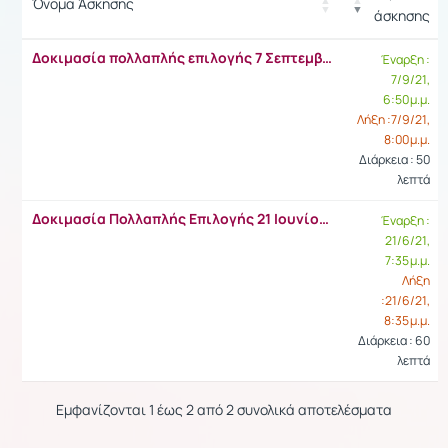
Όνομα Άσκησης
άσκησης
Ρυ
Δοκιμασία πολλαπλής επιλογής 7 Σεπτεμβρίου 2021
Έναρξη :
7/9/21,
6:50 μ.μ.
Λήξη :7/9/21,
8:00 μ.μ.
Διάρκεια : 50
λεπτά
Δοκιμασία Πολλαπλής Επιλογής 21 Ιουνίου 2021
Έναρξη :
21/6/21,
7:35 μ.μ.
Λήξη
:21/6/21,
8:35 μ.μ.
Διάρκεια : 60
λεπτά
Εμφανίζονται 1 έως 2 από 2 συνολικά αποτελέσματα