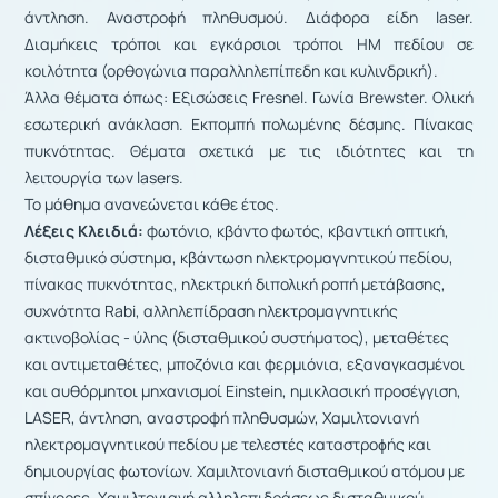
άντληση. Αναστροϕή πληθυσμού. Διάφορα είδη laser.
Διαμήκεις τρόποι και εγκάρσιοι τρόποι ΗΜ πεδίου σε
κοιλότητα (ορθογώνια παραλληλεπίπεδη και κυλινδρική).
Άλλα θέματα όπως: Εξισώσεις Fresnel. Γωνία Brewster. Ολική
εσωτερική ανάκλαση. Εκπομπή πολωμένης δέσμης. Πίνακας
πυκνότητας. Θέματα σχετικά με τις ιδιότητες και τη
λειτουργία των lasers.
Το μάθημα ανανεώνεται κάθε έτος.
Λέξεις Κλειδιά:
φωτόνιο, κβάντο φωτός, κβαντική οπτική,
δισταθμικό σύστημα, κβάντωση ηλεκτρομαγνητικού πεδίου,
πίνακας πυκνότητας, ηλεκτρική διπολική ροπή μετάβασης,
συχνότητα Rabi, αλληλεπίδραση ηλεκτρομαγνητικής
ακτινοβολίας - ύλης (δισταθμικού συστήματος), μεταθέτες
και αντιμεταθέτες, μποζόνια και φερμιόνια, εξαναγκασμένοι
και αυθόρμητοι μηχανισμοί Einstein, ημικλασική προσέγγιση,
LASER, άντληση, αναστροφή πληθυσμών, Χαμιλτονιανή
ηλεκτρομαγνητικού πεδίου με τελεστές καταστροϕής και
δημιουργίας ϕωτονίων. Χαμιλτονιανή δισταθμικού ατόμου με
σπίνορες. Χαμιλτονιανή αλληλεπιδράσεως δισταθμικού