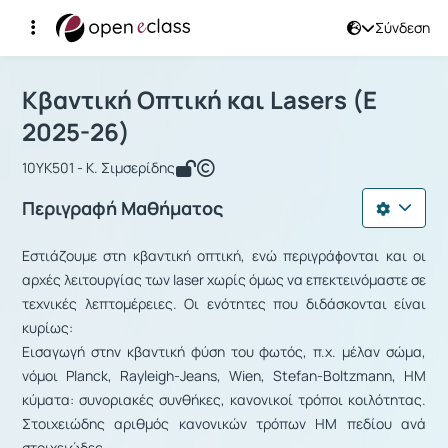
Σύνδεση
Μάθημα : Κβαντική Οπτική και Laser
Αρχική Σελίδα
Κβαντική Οπτική και Lasers
Κβαντική Οπτική και Lasers (Ε
2025-26)
10ΥΚ501 - Κ. Σιμσερίδης
Περιγραφή Μαθήματος
Εστιάζουμε στη κβαντική οπτική, ενώ περιγράϕονται και οι
αρχές λειτουργίας των laser χωρίς όμως να επεκτεινόμαστε σε
τεχνικές λεπτομέρειες. Οι ενότητες που διδάσκονται είναι
κυρίως:
Εισαγωγή στην κβαντική φύση του φωτός, π.χ. μέλαν σώμα,
νόμοι Planck, Rayleigh-Jeans, Wien, Stefan-Boltzmann, ΗΜ
κύματα: συνοριακές συνθήκες, κανονικοί τρόποι κοιλότητας.
Στοιχειώδης αριθμός κανονικών τρόπων ΗΜ πεδίου ανά
στοιχειώδες