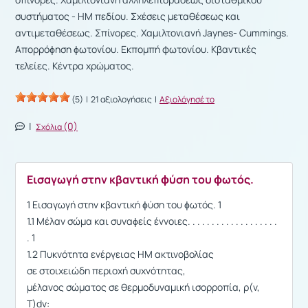
συστήματος - ΗΜ πεδίου. Σχέσεις μεταθέσεως και
αντιμεταθέσεως. Σπίνορες. Χαμιλτονιανή Jaynes- Cummings.
Απορρόϕηση ϕωτονίου. Εκπομπή φωτονίου. Κβαντικές
τελείες. Κέντρα χρώματος.
(5)
| 21 αξιολογήσεις |
Αξιολόγησέ το
|
(0)
Σχόλια
Εισαγωγή στην κβαντική ϕύση του ϕωτός.
1 Εισαγωγή στην κβαντική ϕύση του ϕωτός. 1
1.1 Μέλαν σώμα και συναϕείς έννοιες. . . . . . . . . . . . . . . . . . .
. 1
1.2 Πυκνότητα ενέργειας ΗΜ ακτινοβολίας
σε στοιχειώδη περιοχή συχνότητας,
μέλανος σώματος σε θερμοδυναμική ισορροπία, ρ(ν,
T)dν: