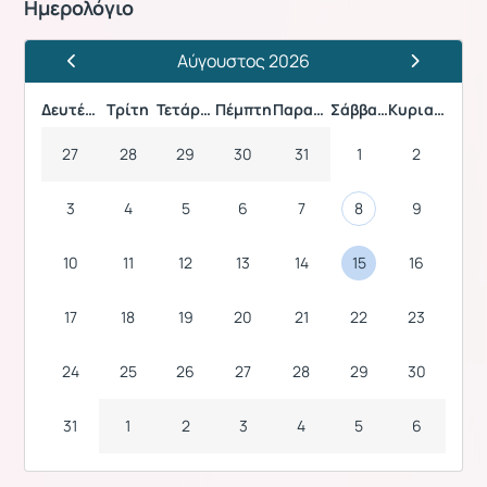
Ημερολόγιο
Αύγουστος 2026
Προηγούμενος Μήνας
Επόμενος 
Δευτέρα
Τρίτη
Τετάρτη
Πέμπτη
Παρασκευή
Σάββατο
Κυριακή
27
28
29
30
31
1
2
3
4
5
6
7
8
9
10
11
12
13
14
15
16
17
18
19
20
21
22
23
24
25
26
27
28
29
30
31
1
2
3
4
5
6