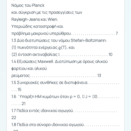
Νόμος του Planck
και σύγκριση με τις προσεγγίσεις των
Rayleigh-Jeans και Wien.
Υπεριώδης καταστροϕή και
πρόβλημα μακρινού υπερύθρου. . . . . . . . . . . . . . . . . . . . . . 7
1.3 Δύο διατυπώσεις του νόμου Stefan-Boltzmann:
(1) πυκνότητα ενέργειας ϱ(T), και
(2) ένταση ακτινοβολίας I. . . . . . . . . . . . . . . . . . . . . . . . 10
1.4 Εξισώσεις Maxwell. Διατύπωση με όρους ολικού
ϕορτίου και ολικού
ρεύματος. . . . . . . . . . . . . . . . . . . . . . . . . . . . . . . . . 13
1.5 Συνοριακές συνθήκες σε διεπιϕάνεια. . . . . . . . . . . . . . . .
. . . 15
1.6 ΄Υπαρξη ΗΜ κυμάτων όταν ρ = 0, ⃗ J = ⃗0. . . . . . . . . . .
. . . . . 21
1.7 Πεδία εντός ιδανικού αγωγού. . . . . . . . . . . . . . . . . . . . . .
22
1.8 Πεδία στο σύνορο ιδανικού αγωγού. . . . . . . . . . . . . . . . . .