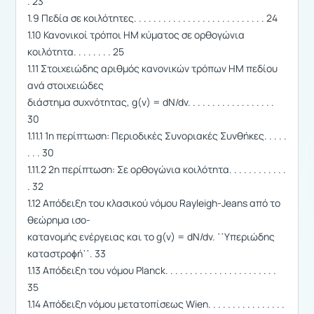
. 23
1.9 Πεδία σε κοιλότητες. . . . . . . . . . . . . . . . . . . . . . . . . . . 24
1.10 Κανονικοί τρόποι ΗΜ κύματος σε ορθογώνια
κοιλότητα. . . . . . . . 25
1.11 Στοιχειώδης αριθμός κανονικών τρόπων ΗΜ πεδίου
ανά στοιχειώδες
διάστημα συχνότητας, g(ν) = dN/dν. . . . . . . . . . . . . . . . . .
30
1.11.1 1η περίπτωση: Περιοδικές Συνοριακές Συνθήκες. . . . .
. . . 30
1.11.2 2η περίπτωση: Σε ορθογώνια κοιλότητα. . . . . . . . . . . .
. 32
1.12 Απόδειξη του κλασικού νόμου Rayleigh-Jeans από το
θεώρημα ισο-
κατανομής ενέργειας και το g(ν) = dN/dν. ῾῾Υπεριώδης
καταστροϕή᾿᾿. 33
1.13 Απόδειξη του νόμου Planck. . . . . . . . . . . . . . . . . . . . . . .
35
1.14 Απόδειξη νόμου μετατοπίσεως Wien. . . . . . . . . . . . . . . .