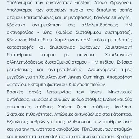
Υπολογισμός των συντελεστών Einstein. Άτομο Υδρογόνου.
Υπολογισμός των στοιχείων πίνακα της διπολικής ροπής
ατόμου. Επιτρεπόμενες και μη μεταβάσεις. Κανόνες επιλογής.
Κβαντική αντιμετώπιση της αλληλεπιδράσεως ΗΜ
ακτινοβολίας - ύλης (κυρίως δισταθμικού συστήματος).
Κβάντωση ΗΜ πεδίου. Χαμιλτονιανή ΗΜ πεδίου με τελεστές
καταστροϕής και δημιουργίας ϕωτονίων. Χαμιλτονιανή
δισταθμικού ατόμου με σπίνορες. Χαμιλτονιανή
αλληλεπιδράσεως δισταθμικού ατόμου - ΗΜ πεδίου. Σχέσεις
μεταθέσεως και αντιμεταθέσεως. Αναμενόμενες τιμές
μεγεθών για τη Χαμιλτονιανή Jaynes-Cummings. Απορρόϕηση
ϕωτονίου. Εκπομπή φωτονίου. Κβάντωση πεδίων.
Βασικές αρχές λειτουργίας των lasers. Μηχανισμοί
αντλήσεως. Εξισώσεις ρυθμών με δύο στάθμες LASER και δύο
επικουρικές στάθμες. Χρόνος ζωής στάθμης. Άντληση.
Σχετικές πιθανότητες. Απώλειες ακτινοβολίας στα κάτοπτρα.
Εξισώσεις ρυθμών για τους πληθυσμούς των σταθμών laser
και για την πυκνότητα ακτινοβολίας. Πληθυσμοί των σταθμών
και πυκνότητα ακτινοβολίας στη στάσιμη κατάσταση. Κρίσιμη