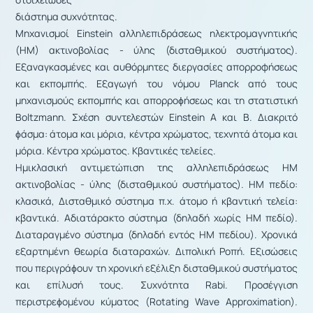
διάστημα συχνότητας.
Μηχανισμοί Einstein αλληλεπιδράσεως ηλεκτρομαγνητικής
(ΗΜ) ακτινοβολίας - ύλης (δισταθμικού συστήματος).
Εξαναγκασμένες και αυθόρμητες διεργασίες απορροφήσεως
και εκπομπής. Εξαγωγή του νόμου Planck από τους
μηχανισμούς εκπομπής και απορροϕήσεως και τη στατιστική
Boltzmann. Σχέση συντελεστών Einstein A και B. Διακριτό
ϕάσμα: άτομα και μόρια, κέντρα χρώματος, τεχνητά άτομα και
μόρια. Κέντρα χρώματος. Κβαντικές τελείες.
Ημικλασική αντιμετώπιση της αλληλεπιδράσεως ΗΜ
ακτινοβολίας - ύλης (δισταθμικού συστήματος). ΗΜ πεδίο:
κλασικά, Δισταθμικό σύστημα π.χ. άτομο ή κβαντική τελεία:
κβαντικά. Αδιατάρακτο σύστημα (δηλαδή χωρίς ΗΜ πεδίο).
Διαταραγμένο σύστημα (δηλαδή εντός ΗΜ πεδίου). Χρονικά
εξαρτημένη θεωρία διαταραχών. Διπολική Ροπή. Εξισώσεις
που περιγράϕουν τη χρονική εξέλιξη δισταθμικού συστήματος
και επίλυσή τους. Συχνότητα Rabi. Προσέγγιση
περιστρεϕομένου κύματος (Rotating Wave Approximation).