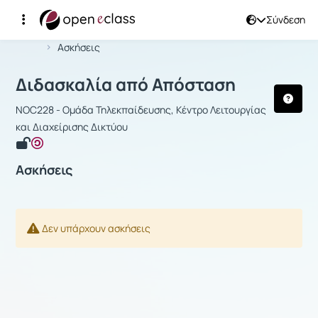
Σύνδεση
Μάθημα : Διδασκαλία από Απόσταση
Αρχική Σελίδα
Διδασκαλία από Απόσταση
Ασκήσεις
Διδασκαλία από Απόσταση
NOC228 - Ομάδα Τηλεκπαίδευσης, Κέντρο Λειτουργίας
και Διαχείρισης Δικτύου
Ασκήσεις
Δεν υπάρχουν ασκήσεις