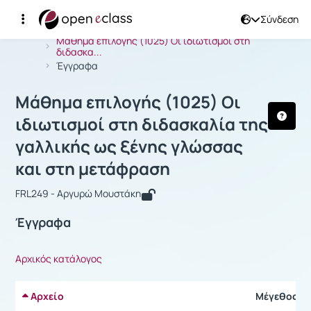
Σύνδεση
Μάθημα : Μάθημα επιλογής (1025) Oι
Αρχική Σελίδα
Μάθημα επιλογής (1025) Oι ιδιωτισμοί στη
διδασκα...
Έγγραφα
Μάθημα επιλογής (1025) Oι
ιδιωτισμοί στη διδασκαλία της
γαλλικής ως ξένης γλώσσας
και στη μετάφραση
FRL249 - Αργυρώ Μουστάκη
Έγγραφα
Αρχικός κατάλογος
Αρχείο
Μέγεθος