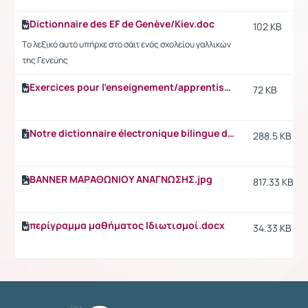
Dictionnaire des EF de Genève/Kiev.doc
102 KB
Tο λεξικό αυτό υπήρχε στo σάιτ ενός σχολείου γαλλικών
της Γενεύης
Exercices pour l'enseignement/apprentissage des EF par P. Roumelioti (Master2).doc
72 KB
Notre dictionnaire électronique bilingue des EF (FR_GR).xls
288.5 KB
ΒΑΝΝΕR ΜΑΡΑΘΩΝΙΟΥ ΑΝΑΓΝΩΣΗΣ.jpg
817.33 KB
περίγραμμα μαθήματος Ιδιωτισμοί.docx
34.33 KB