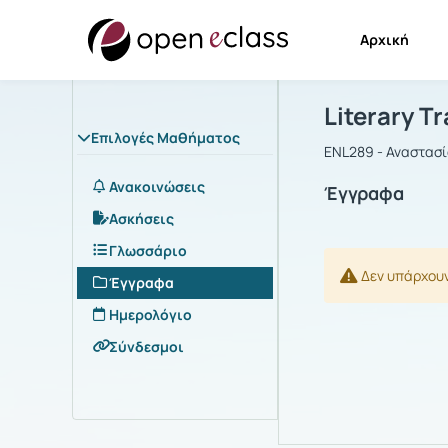
Αρχική
Μάθημα : Li
Αρχική Σελίδα
Literary T
Επιλογές Μαθήματος
ENL289 - Αναστασ
Ανακοινώσεις
Έγγραφα
Ασκήσεις
Γλωσσάριο
Δεν υπάρχου
Έγγραφα
Ημερολόγιο
Σύνδεσμοι