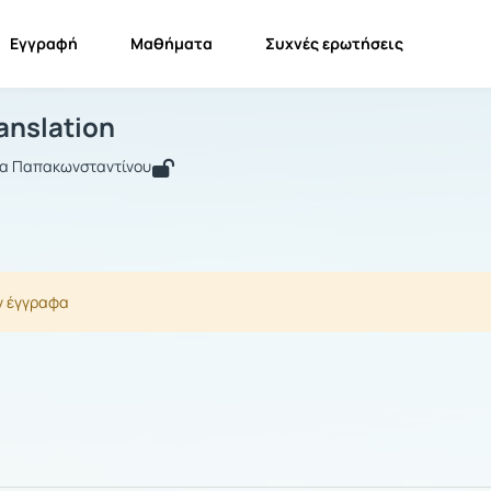
Εγγραφή
Μαθήματα
Συχνές ερωτήσεις
terary Translation
Literary Translation
Έγγραφα
ranslation
ία Παπακωνσταντίνου
ν έγγραφα