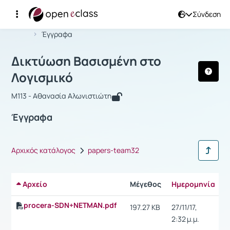
Σύνδεση
Μάθημα : Δικτύωση Βασισμένη στο Λ
Αρχική Σελίδα
Δικτύωση Βασισμένη στο Λογισμικό
Έγγραφα
Δικτύωση Βασισμένη στο
Λογισμικό
M113 - Αθανασία Αλωνιστιώτη
Έγγραφα
Αρχικός κατάλογος
papers-team32
Αρχείο
Μέγεθος
Ημερομηνία
Ρ
procera-SDN+NETMAN.pdf
197.27 KB
27/11/17,
2:32 μ.μ.