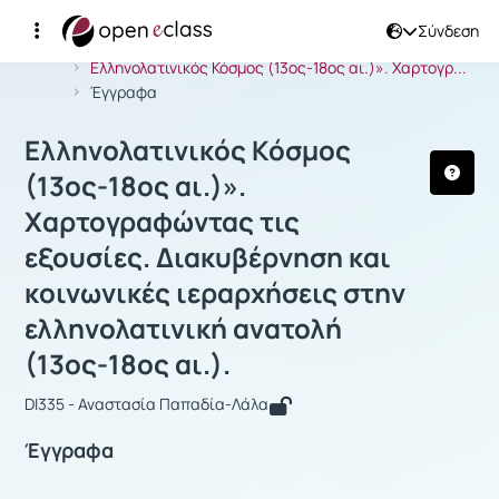
Σύνδεση
Μάθημα : Ελληνολατινικός Κόσμος (13
Αρχική Σελίδα
Ελληνολατινικός Κόσμος (13ος-18ος αι.)». Xαρτογρ...
Έγγραφα
Ελληνολατινικός Κόσμος
(13ος-18ος αι.)».
Xαρτογραφώντας τις
εξουσίες. Διακυβέρνηση και
κοινωνικές ιεραρχήσεις στην
ελληνολατινική ανατολή
(13ος-18ος αι.).
DI335 - Αναστασία Παπαδία-Λάλα
Έγγραφα