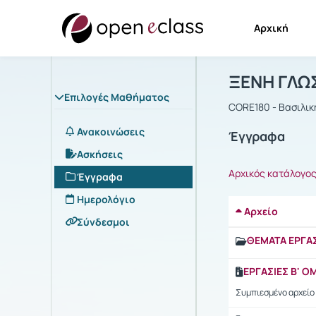
Αρχική
Μάθημα : Ξ
Αρχική Σελίδα
ΞΕΝΗ ΓΛΩ
Επιλογές Μαθήματος
CORE180 - Βασιλι
Ανακοινώσεις
Έγγραφα
Ασκήσεις
Αρχικός κατάλογο
Έγγραφα
Ημερολόγιο
Αρχείο
Σύνδεσμοι
ΘΕΜΑΤΑ ΕΡΓΑΣ
ΕΡΓΑΣΙΕΣ B' Ο
Συμπιεσμένο αρχείο 