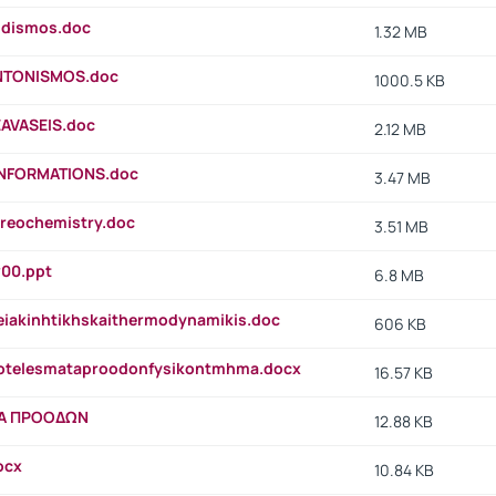
idismos.doc
1.32 MB
NTONISMOS.doc
1000.5 KB
AVASEIS.doc
2.12 MB
NFORMATIONS.doc
3.47 MB
ereochemistry.doc
3.51 MB
v00.ppt
6.8 MB
eiakinhtikhskaithermodynamikis.doc
606 KB
otelesmataproodonfysikontmhma.docx
16.57 KB
Α ΠΡΟΟΔΩΝ
12.88 KB
ocx
10.84 KB