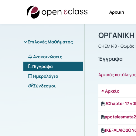
Αρχική
Μάθημα : Ο
Αρχική Σελίδα
ΟΡΓΑΝΙΚΗ 
Επιλογές Μαθήματος
CHEM148 - Θωμάς
Ανακοινώσεις
Έγγραφα
Έγγραφα
Αρχικός κατάλογο
Ημερολόγιο
Σύνδεσμοι
Αρχείο
!Chapter 17 v0
apotelesmata
fKEFALAIO2ON