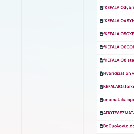
fKEFALAIO3ybr
fKEFALAIO4SY
fKEFALAIO5OXE
fKEFALAIO6CO
fKEFALAIO8 st
Hybridization 
KEFALAIOstoix
onomatakaiap
ΑΠΟΤΕΛΕΣΜΑΤ
Βαθμολογία.d