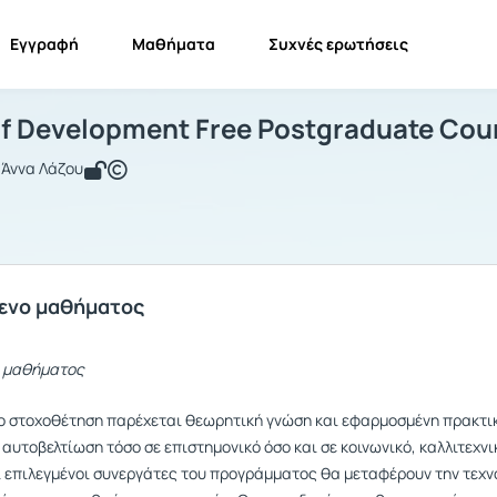
Εγγραφή
Μαθήματα
Συχνές ερωτήσεις
ilart-Self Development Free Postgrad
Philart-Self Development Free Postgraduate Cours...
Ρυθμίσεις
lf Development Free Postgraduate Cou
 Άννα Λάζου
ενο μαθήματος
ο μαθήματος
ο στοχοθέτηση παρέχεται θεωρητική γνώση και εφαρμοσμένη πρακτικ
αυτοβελτίωση τόσο σε επιστημονικό όσο και σε κοινωνικό, καλλιτεχνι
ι επιλεγμένοι συνεργάτες του προγράμματος θα μεταφέρουν την τεχν