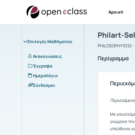
Αρχική
Μάθημα : Ph
Αρχική Σελίδα
Philart-Se
Επιλογές Μαθήματος
PHILOSOPHY1032 -
Ανακοινώσεις
Περίγραμμα
Έγγραφα
Ημερολόγιο
Περιεχόμ
Σύνδεσμοι
Περιεχόμεν
Με καινοτόμ
γνώμονα την 
υπεύθυνοι κ