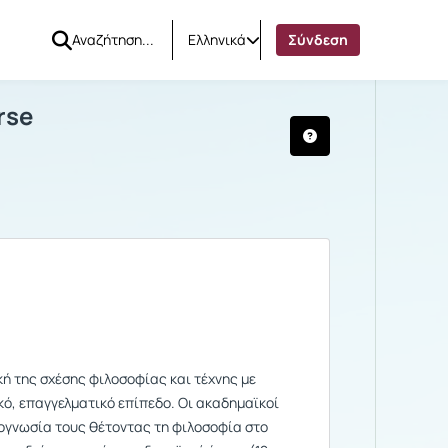
Ελληνικά
Σύνδεση
uate Course
Περίγραμμα
rse
ή της σχέσης φιλοσοφίας και τέχνης με
κό, επαγγελματικό επίπεδο. Οι ακαδημαϊκοί
ογνωσία τους θέτοντας τη φιλοσοφία στο