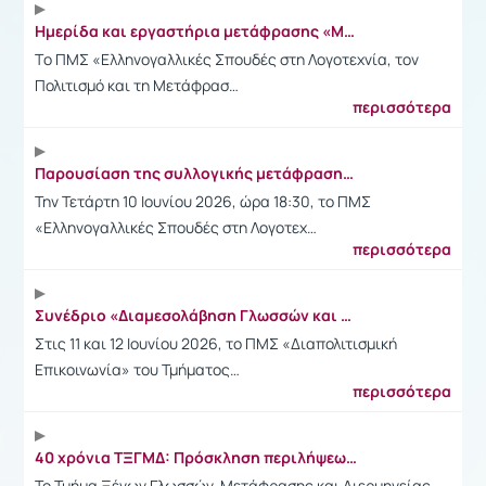
Ημερίδα και εργαστήρια μετάφρασης «Μετάφραση και παιδικό βιβλίο» (3-4 Ιουλίου 2026)
Tο ΠΜΣ «Ελληνογαλλικές Σπουδές στη Λογοτεχνία, τον
Πολιτισμό και τη Μετάφρασ…
περισσότερα
Παρουσίαση της συλλογικής μετάφρασης του βιβλίου «Συνοριακοί» παρουσία του συγγραφέα (10/6/2026)
Την Τετάρτη 10 Ιουνίου 2026, ώρα 18:30, το ΠΜΣ
«Ελληνογαλλικές Σπουδές στη Λογοτεχ…
περισσότερα
Συνέδριο «Διαμεσολάβηση Γλωσσών και Πολιτισμών στη Μεταψηφιακή Εποχή» (11-12/6/2026)
Στις 11 και 12 Ιουνίου 2026, το ΠΜΣ «Διαπολιτισμική
Επικοινωνία» του Τμήματος…
περισσότερα
40 χρόνια ΤΞΓΜΔ: Πρόσκληση περιλήψεων για διεθνές συνέδριο στην Κέρκυρα (έως 20/6/2026)
Το Τμήμα Ξένων Γλωσσών, Μετάφρασης και Διερμηνείας