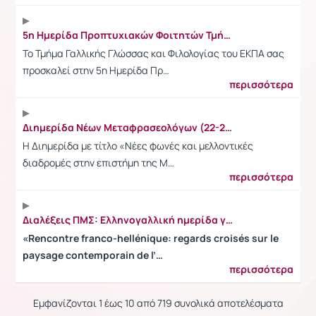
5η Ημερίδα Προπτυχιακών Φοιτητών Τμήματος Γαλλικής Γλώσσας και Φιλολογίας (15/5/2026)
Το Τμήμα Γαλλικής Γλώσσας και Φιλολογίας του ΕΚΠΑ σας
προσκαλεί στην 5η Ημερίδα Πρ…
περισσότερα
Διημερίδα Νέων Μεταφρασεολόγων (22-23/5/2026): Πρόσκληση για εθελοντές
Η Διημερίδα με τίτλο «Nέες φωνές και μελλοντικές
διαδρομές στην επιστήμη της Μ…
περισσότερα
Διαλέξεις ΠΜΣ: Ελληνογαλλική ημερίδα για τη λογοτεχνική μετάφραση και τις εκδόσεις (13/5/2026)
«Rencontre franco-hellénique: regards croisés sur le
paysage contemporain de l’…
περισσότερα
Εμφανίζονται 1 έως 10 από 719 συνολικά αποτελέσματα