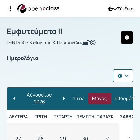
Σύνδεση
Μάθημα : Εμφυτεύματα ΙΙ
Εμφυτεύματα ΙΙ
DENT465 - Καθηγητής Χ. Περισανίδης
Ημερολόγιο
Αύγουστος
Έτος
Μήνας
Εβδομάδα
2026
ΔΕΥΤΈΡΑ
ΤΡΊΤΗ
ΤΕΤΆΡΤΗ
ΠΈΜΠΤΗ
ΠΑΡΑΣΚΕΥΉ
ΣΆΒΒΑΤΟ
27
28
29
30
31
1