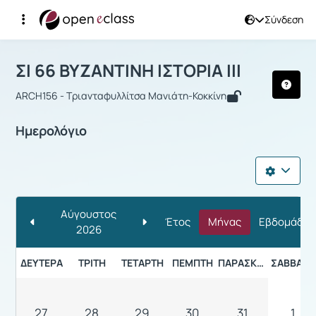
Σύνδεση
Μάθημα : ΣΙ 66 ΒΥΖΑΝΤΙΝΗ ΙΣΤΟΡΙΑ ΙΙΙ
ΣΙ 66 ΒΥΖΑΝΤΙΝΗ ΙΣΤΟΡΙΑ ΙΙΙ
ARCH156 - Τριανταφυλλίτσα Μανιάτη-Κοκκίνη
Ημερολόγιο
Αύγουστος
Έτος
Μήνας
Εβδομάδα
2026
ΔΕΥΤΈΡΑ
ΤΡΊΤΗ
ΤΕΤΆΡΤΗ
ΠΈΜΠΤΗ
ΠΑΡΑΣΚΕΥΉ
ΣΆΒΒΑΤΟ
27
28
29
30
31
1