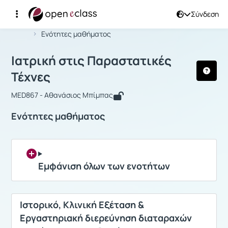
Σύνδεση
Μάθημα : Ιατρική στις Παραστατικές 
Αρχική Σελίδα
Ιατρική στις Παραστατικές Τέχνες
Ενότητες μαθήματος
Ιατρική στις Παραστατικές
Τέχνες
MED867 - Αθανάσιος Μπίμπας
Ενότητες μαθήματος
Εμφάνιση όλων των ενοτήτων
Ιστορικό, Κλινική Εξέταση &
Εργαστηριακή διερεύνηση διαταραχών