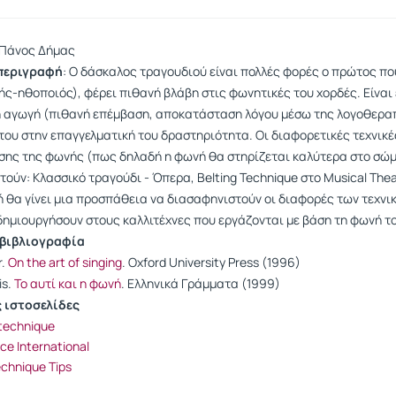
 Πάνος Δήμας
περιγραφή
: Ο δάσκαλος τραγουδιού είναι πολλές φορές ο πρώτος που
ς-ηθοποιός), φέρει πιθανή βλάβη στις φωνητικές του χορδές. Είναι 
 αγωγή (πιθανή επέμβαση, αποκατάσταση λόγου μέσω της λογοθεραπ
ου στην επαγγελματική του δραστηριότητα. Οι διαφορετικές τεχνικές
ης της φωνής (πως δηλαδή η φωνή θα στηρίζεται καλύτερα στο σώμα
ούν: Κλασσικό τραγούδι - Όπερα, Belting Technique στο Musical Theat
ή θα γίνει μια προσπάθεια να διασαφηνιστούν οι διαφορές των τεχνι
δημιουργήσουν στους καλλιτέχνες που εργάζονται με βάση τη φωνή τ
 βιβλιογραφία
r.
On the art of singing
. Oxford University Press (1996)
is.
Το αυτί και η φωνή
. Ελληνικά Γράμματα (1999)
 ιστοσελίδες
 technique
oice International
echnique Tips