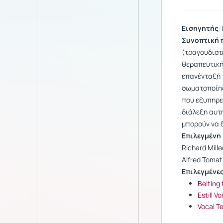
Εισηγητής
:
Συνοπτική 
(τραγουδιστή
θεραπευτική
επανένταξή τ
σωματοποίησ
που εξυπηρετ
διάλεξη αυτ
μπορούν να 
Επιλεγμένη
Richard Mille
Alfred Tomat
Επιλεγμένες
Belting
Estill V
Vocal T