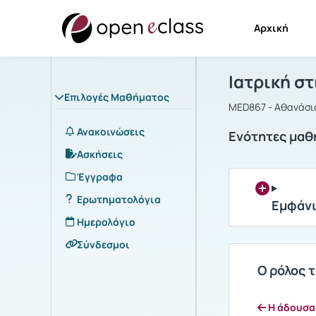
Αρχική
Μάθημα : Ι
Αρχική Σελίδα
Ιατρική σ
Επιλογές Μαθήματος
MED867 - Αθανάσι
Ανακοινώσεις
Ενότητες μαθ
Ασκήσεις
Έγγραφα
Ερωτηματολόγια
Εμφάνι
Ημερολόγιο
Σύνδεσμοι
Ο ρόλος 
Η άδουσα 