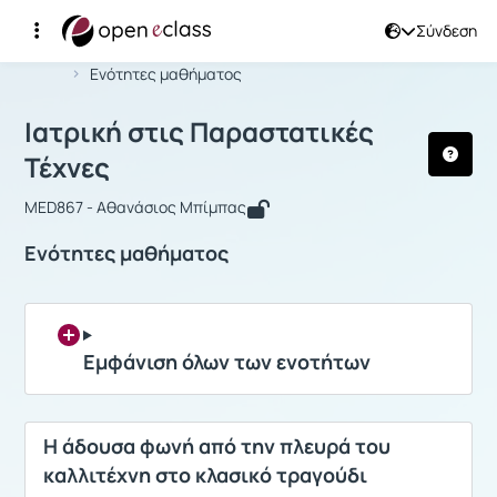
Σύνδεση
Μάθημα : Ιατρική στις Παραστατικές 
Αρχική Σελίδα
Ιατρική στις Παραστατικές Τέχνες
Ενότητες μαθήματος
Ιατρική στις Παραστατικές
Τέχνες
MED867 - Αθανάσιος Μπίμπας
Ενότητες μαθήματος
Εμφάνιση όλων των ενοτήτων
Η άδουσα φωνή από την πλευρά του
καλλιτέχνη στο κλασικό τραγούδι