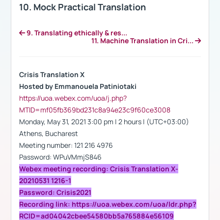
10. Mock Practical Translation
9. Translating ethically & res...
11. Machine Translation in Cri...
Crisis Translation X
Hosted by Emmanouela Patiniotaki
https://uoa.webex.com/uoa/j.php?
MTID=mf05fb369bd231c8a94e23c9f60ce3008
Monday, May 31, 2021 3:00 pm | 2 hours | (UTC+03:00)
Athens, Bucharest
Meeting number: 121 216 4976
Password: WPuVMmjS846
Webex meeting recording: Crisis Translation X-
20210531 1216-1
Password: Crisis2021
Recording link: https://uoa.webex.com/uoa/ldr.php?
RCID=ad04042cbee54580bb5a765884e56109