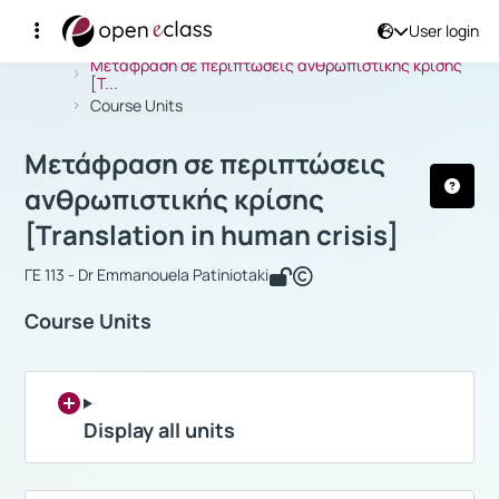
User login
Course : Μετάφραση σε περιπτώσεις α
Αρχική Σελίδα
Μετάφραση σε περιπτώσεις ανθρωπιστικής κρίσης
[T...
Course Units
Μετάφραση σε περιπτώσεις
ανθρωπιστικής κρίσης
[Translation in human crisis]
ΓΕ 113 - Dr Emmanouela Patiniotaki
Course Units
Display all units