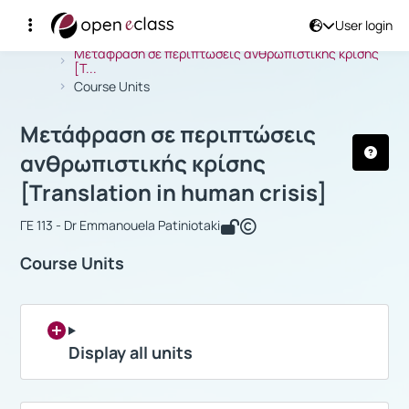
User login
Course : Μετάφραση σε περιπτώσεις α
Αρχική Σελίδα
Μετάφραση σε περιπτώσεις ανθρωπιστικής κρίσης
[T...
Course Units
Μετάφραση σε περιπτώσεις
ανθρωπιστικής κρίσης
[Translation in human crisis]
ΓΕ 113 - Dr Emmanouela Patiniotaki
Course Units
Display all units