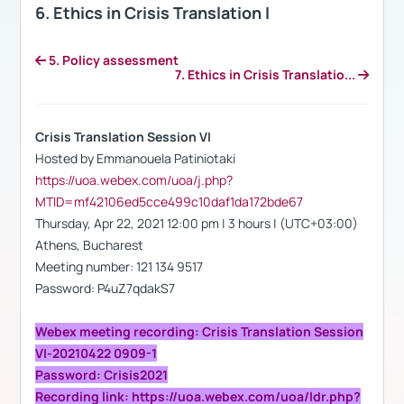
6. Ethics in Crisis Translation I
5. Policy assessment
7. Ethics in Crisis Translatio...
Crisis Translation Session VI
Hosted by Emmanouela Patiniotaki
https://uoa.webex.com/uoa/j.php?
MTID=mf42106ed5cce499c10daf1da172bde67
Thursday, Apr 22, 2021 12:00 pm | 3 hours | (UTC+03:00)
Athens, Bucharest
Meeting number: 121 134 9517
Password: P4uZ7qdakS7
Webex meeting recording: Crisis Translation Session
VI-20210422 0909-1
Password: Crisis2021
Recording link: https://uoa.webex.com/uoa/ldr.php?