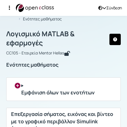
Σύνδεση
Μάθημα : Λογισμικό MATLAB & εφαρμ
Αρχική Σελίδα
Λογισμικό MATLAB & εφαρμογές
Ενότητες μαθήματος
Λογισμικό MATLAB &
εφαρμογές
CC105 - Εταιρεία Mentor Hellas
Ενότητες μαθήματος
Εμφάνιση όλων των ενοτήτων
Eπεξεργασία σήματος, εικόνας και βίντεο
με το γραφικό περιβάλλον Simulink