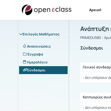
Αρχική
Μάθημα : Α
Αρχική Σελίδα
Ανάπτυξη 
Επιλογές Μαθήματος
PRIMEDU580 - Χρισ
Ανακοινώσεις
Σύνδεσμοι
Έγγραφα
Ημερολόγιο
Γενικοί σύνδεσμ
Σύνδεσμοι
Ρυθμίσεις επιλογ
- Δεν υπάρχουν σ
Κατηγορίες συ
Ρυθμίσεις επιλογ
- Δεν υπάρχουν κ