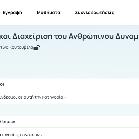
Εγγραφή
Μαθήματα
Συχνές ερωτήσεις
νάπτυξη και Διαχείριση του Ανθρώπιν
Ανάπτυξη και Διαχείριση του Ανθρώπινου Δυναμικού...
Σύνδεσμ
και Διαχείριση του Ανθρώπινου Δυναμ
τίνα Κουτούβελα
οι
ής / Αποτελέσματα
ύνδεσμοι σε αυτή την κατηγορία -
νδέσμων
ής / Αποτελέσματα
ατηγορίες συνδέσμων -