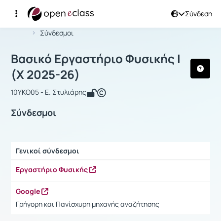
Σύνδεση
Μάθημα : Βασικό Εργαστήριο Φυσικής
Αρχική Σελίδα
Βασικό Εργαστήριο Φυσικής I
Σύνδεσμοι
Βασικό Εργαστήριο Φυσικής I
(Χ 2025-26)
10ΥΚΟ05 - Ε. Στυλιάρης
Σύνδεσμοι
Γενικοί σύνδεσμοι
Ρυθμίσεις επιλογής / Αποτελέσματα
Εργαστήριο Φυσικής
Google
Γρήγορη και Πανίσχυρη μηχανής αναζήτησης