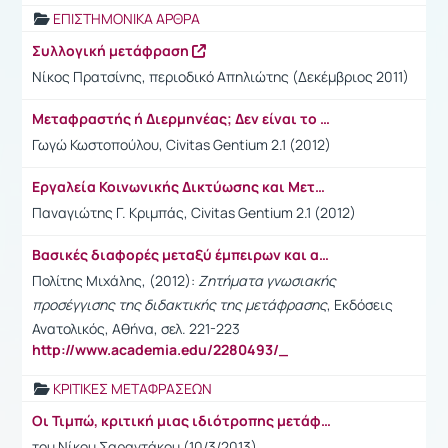
ΕΠΙΣΤΗΜΟΝΙΚΑ ΑΡΘΡΑ
Συλλογική μετάφραση
Νίκος Πρατσίνης, περιοδικό Απηλιώτης (Δεκέμβριος 2011)
Μεταφραστής ή Διερμηνέας; Δεν είναι το ίδιο! Ορισμένες Απαραίτητες Διευκρινίσεις για δύο Επαγγέλματα με Πολλές Ομοιότητες, αλλά και Διαφορές
Γωγώ Κωστοπούλου, Civitas Gentium 2.1 (2012)
Εργαλεία Κοινωνικής Δικτύωσης και Μεταφραστές: Η Περiπτωση του LinkedIn
Παναγιώτης Γ. Κριμπάς, Civitas Gentium 2.1 (2012)
Βασικές διαφορές μεταξύ έμπειρων και αρχάριων μεταφραστών
Πολίτης Μιχάλης, (2012):
Ζητήματα γνωσιακής
προσέγγισης της διδακτικής της μετάφρασης
, Εκδόσεις
Ανατολικός, Αθήνα, σελ. 221-223
http://www.academia.edu/2280493/_
ΚΡΙΤΙΚΕΣ ΜΕΤΑΦΡΑΣΕΩΝ
Οι Τιμπώ, κριτική μιας ιδιότροπης μετάφρασης
του Νίκου Σαραντάκου (10/3/2013)