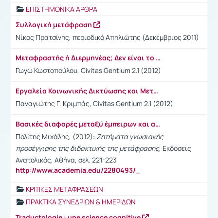
ΕΠΙΣΤΗΜΟΝΙΚΑ ΑΡΘΡΑ
Συλλογική μετάφραση
Νίκος Πρατσίνης, περιοδικό Απηλιώτης (Δεκέμβριος 2011)
Μεταφραστής ή Διερμηνέας; Δεν είναι το ίδιο! Ορισμένες Απαραίτητες Διευκρινίσεις για δύο Επαγγέλματα με Πολλές Ομοιότητες, αλλά και Διαφορές
Γωγώ Κωστοπούλου, Civitas Gentium 2.1 (2012)
Εργαλεία Κοινωνικής Δικτύωσης και Μεταφραστές: Η Περiπτωση του LinkedIn
Παναγιώτης Γ. Κριμπάς, Civitas Gentium 2.1 (2012)
Βασικές διαφορές μεταξύ έμπειρων και αρχάριων μεταφραστών
Πολίτης Μιχάλης, (2012):
Ζητήματα γνωσιακής
προσέγγισης της διδακτικής της μετάφρασης
, Εκδόσεις
Ανατολικός, Αθήνα, σελ. 221-223
http://www.academia.edu/2280493/_
ΚΡΙΤΙΚΕΣ ΜΕΤΑΦΡΑΣΕΩΝ
ΠΡΑΚΤΙΚΑ ΣΥΝΕΔΡΙΩΝ & ΗΜΕΡΙΔΩΝ
Traductologie : une science cognitive