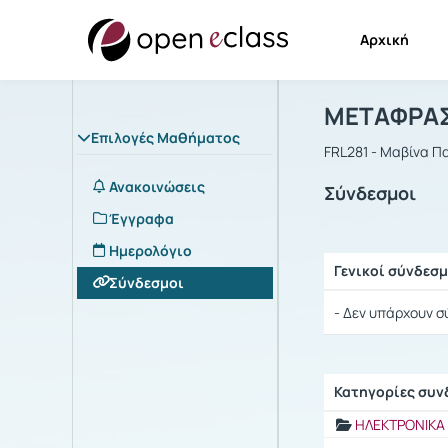
Αρχική
Μάθημα : 
Αρχική Σελίδα
ΜΕΤΑΦΡΑΣ
Επιλογές Μαθήματος
FRL281 - Μαβίνα 
Ανακοινώσεις
Σύνδεσμοι
Έγγραφα
Ημερολόγιο
Γενικοί σύνδεσμ
Σύνδεσμοι
Ρυθμίσεις επιλογ
- Δεν υπάρχουν σ
Κατηγορίες συ
Ρυθμίσεις επιλογ
ΗΛΕΚΤΡΟΝΙΚΑ 