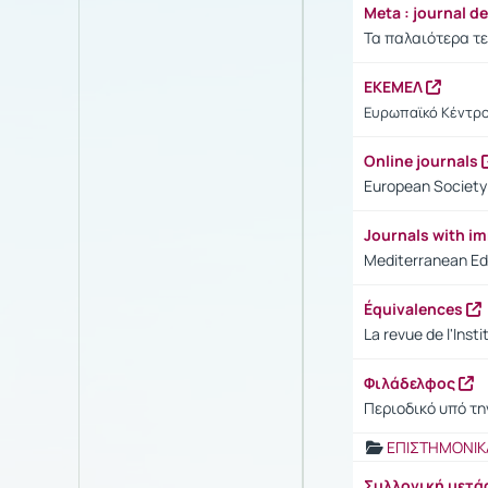
Meta : journal d
Τα παλαιότερα τε
ΕΚΕΜΕΛ
Ευρωπαϊκό Κέντρ
Online journals
European Society 
Journals with i
Mediterranean Edi
Équivalences
La revue de l'Inst
Φιλάδελφος
Περιοδικό υπό τη
ΕΠΙΣΤΗΜΟΝΙΚ
Συλλογική μετ