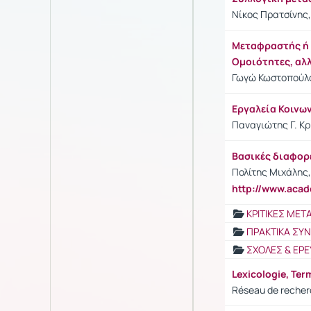
Νίκος Πρατσίνης,
Μεταφραστής ή Δ
Ομοιότητες, αλ
Γωγώ Κωστοπούλου
Εργαλεία Κοινω
Παναγιώτης Γ. Κρι
Βασικές διαφορ
Πολίτης Μιχάλης,
http://www.aca
ΚΡΙΤΙΚΕΣ ΜΕ
ΠΡΑΚΤΙΚΑ ΣΥ
ΣΧΟΛΕΣ & ΕΡΕ
Lexicologie, Ter
Réseau de recherc