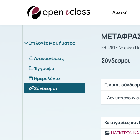
Αρχική
Μάθημα : 
Αρχική Σελίδα
ΜΕΤΑΦΡΑΣ
Επιλογές Μαθήματος
FRL281 - Μαβίνα 
Ανακοινώσεις
Σύνδεσμοι
Έγγραφα
Ημερολόγιο
Γενικοί σύνδεσμ
Σύνδεσμοι
Ρυθμίσεις επιλογ
- Δεν υπάρχουν σ
Κατηγορίες συ
Ρυθμίσεις επιλογ
ΗΛΕΚΤΡΟΝΙΚΑ 