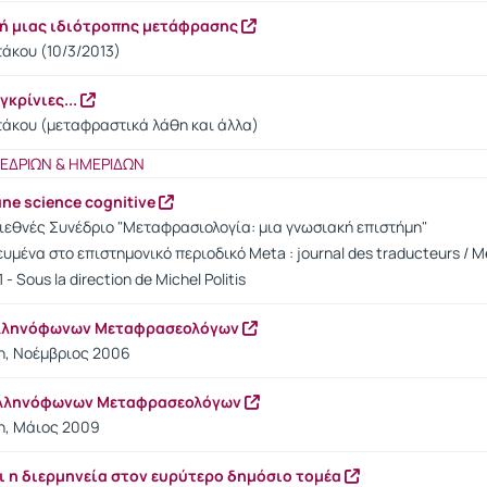
ική μιας ιδιότροπης μετάφρασης
άκου (10/3/2013)
κρίνιες...
τάκου (μεταφραστικά λάθη και άλλα)
ΝΕΔΡΙΩΝ & ΗΜΕΡΙΔΩΝ
une science cognitive
ιεθνές Συνέδριο "Μεταφρασιολογία: μια γνωσιακή επιστήμη"
μένα στο επιστημονικό περιοδικό Meta : journal des traducteurs / Met
 - Sous la direction de Michel Politis
Ελληνόφωνων Μεταφρασεολόγων
η, Νοέμβριος 2006
Ελληνόφωνων Μεταφρασεολόγων
η, Μάιος 2009
ι η διερμηνεία στον ευρύτερο δημόσιο τομέα